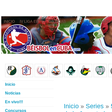
INICIO
IV LIGA ELITE
NOTICIAS
FOROS
PRONÓSTIC
Inicio
Noticias
En vivo!!!
Inicio
»
Series
»
Concursos