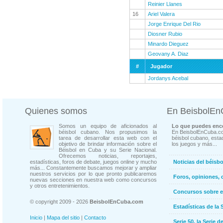
Reinier Llanes
16
Ariel Valera
Jorge Enrique Del Rio
Diosner Rubio
Minardo Dieguez
Geovany A. Diaz
#
Jugador
Jordanys Acebal
Quienes somos
En BeisbolE
Somos un equipo de aficionados al
Lo que puedes enco
béisbol cubano. Nos propusimos la
En BeisbolEnCuba.co
tarea de desarrollar esta web con el
béisbol cubano, estad
objetivo de brindar información sobre el
los juegos y más...
Béisbol en Cuba y su Serie Nacional.
Ofrecemos noticias, reportajes,
estadísticas, foros de debate, juegos online y mucho
Noticias del béisb
más... Constantemente buscamos mejorar y ampliar
nuestros servicios por lo que pronto publicaremos
Foros, opiniones, 
nuevas secciones en nuestra web como concursos
y otros entretenimientos.
Concursos sobre e
© copyright 2009 - 2026
BeisbolEnCuba.com
Estadísticas de la 
Inicio
|
Mapa del sitio
|
Contacto
Serie 50, la Serie d