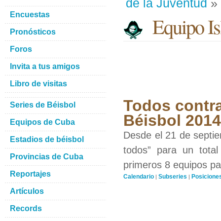
de la Juventud
» 
Encuestas
Equipo Isl
Pronósticos
Foros
Invita a tus amigos
Libro de visitas
Todos contra
Series de Béisbol
Béisbol 201
Equipos de Cuba
Desde el 21 de septiem
Estadios de béisbol
todos” para un total
Provincias de Cuba
primeros 8 equipos par
Reportajes
Calendario
Subseries
Posicione
|
|
Artículos
Records