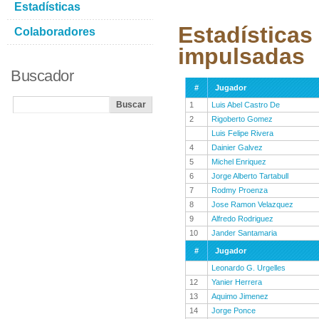
Estadísticas
Estadísticas
Colaboradores
impulsadas
Buscador
#
Jugador
1
Luis Abel Castro De
2
Rigoberto Gomez
Luis Felipe Rivera
4
Dainier Galvez
5
Michel Enriquez
6
Jorge Alberto Tartabull
7
Rodmy Proenza
8
Jose Ramon Velazquez
9
Alfredo Rodriguez
10
Jander Santamaria
#
Jugador
Leonardo G. Urgelles
12
Yanier Herrera
13
Aquimo Jimenez
14
Jorge Ponce