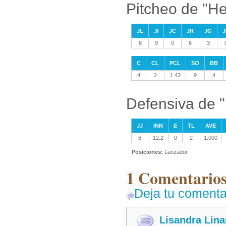
Pitcheo de "H
JL
JI
JC
JR
JG
J
6
0
0
6
3
C
CL
PCL
SO
BB
4
2
1.42
9
4
Defensiva de 
JJ
INN
E
TL
AVE
6
12.2
0
2
1.000
Posiciones:
Lanzador
1 Comentarios
Deja tu comenta
Lisandra Lina