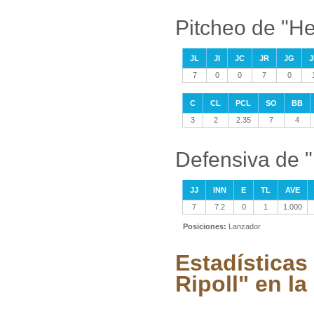
Pitcheo de "H
JL
JI
JC
JR
JG
J
7
0
0
7
0
C
CL
PCL
SO
BB
3
2
2.35
7
4
Defensiva de 
JJ
INN
E
TL
AVE
7
7.2
0
1
1.000
Posiciones:
Lanzador
Estadística
Ripoll" en la