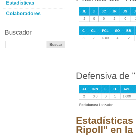
Estadísticas
JL
JI
JC
JR
JG
J
Colaboradores
2
0
0
2
0
Buscador
C
CL
PCL
SO
BB
3
2
6.00
4
2
Defensiva de 
JJ
INN
E
TL
AVE
2
3.0
0
1
1.000
Posiciones:
Lanzador
Estadística
Ripoll" en l