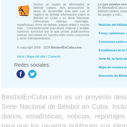
Somos un equipo de aficionados al
Lo que puedes enco
béisbol cubano. Nos propusimos la
En BeisbolEnCuba.co
tarea de desarrollar esta web con el
béisbol cubano, estad
objetivo de brindar información sobre el
los juegos y más...
Béisbol en Cuba y su Serie Nacional.
Ofrecemos noticias, reportajes,
estadísticas, foros de debate, juegos online y mucho
Noticias del béisb
más... Constantemente buscamos mejorar y ampliar
nuestros servicios por lo que pronto publicaremos
Foros, opiniones, 
nuevas secciones en nuestra web como concursos
y otros entretenimientos.
Concursos sobre e
© copyright 2009 - 2026
BeisbolEnCuba.com
Estadísticas de la 
Inicio
|
Mapa del sitio
|
Contacto
Serie 50, la Serie d
Redes sociales:
Mapa de nuestra 
Directorio de Béi
BeisbolEnCuba.com es un proyecto desarr
Serie Nacional de Béisbol en Cuba. Inclui
diarios, estadísticas, noticias, report
para que los usuarios publiquen sus ideas