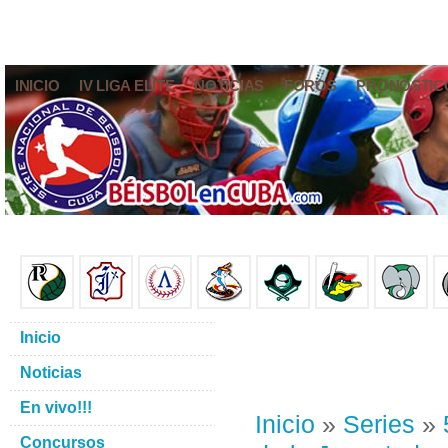
INICIO
IV LIGA ELITE
NOTICIAS
FOROS
PRONÓSTIC
Inicio
Noticias
En vivo!!!
Inicio
»
Series
»
Concursos