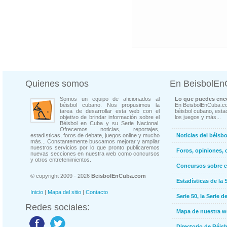
Quienes somos
En BeisbolE
Somos un equipo de aficionados al
Lo que puedes enco
béisbol cubano. Nos propusimos la
En BeisbolEnCuba.co
tarea de desarrollar esta web con el
béisbol cubano, estad
objetivo de brindar información sobre el
los juegos y más...
Béisbol en Cuba y su Serie Nacional.
Ofrecemos noticias, reportajes,
estadísticas, foros de debate, juegos online y mucho
Noticias del béisb
más... Constantemente buscamos mejorar y ampliar
nuestros servicios por lo que pronto publicaremos
Foros, opiniones, 
nuevas secciones en nuestra web como concursos
y otros entretenimientos.
Concursos sobre e
© copyright 2009 - 2026
BeisbolEnCuba.com
Estadísticas de la 
Inicio
|
Mapa del sitio
|
Contacto
Serie 50, la Serie d
Redes sociales:
Mapa de nuestra 
Directorio de Béi