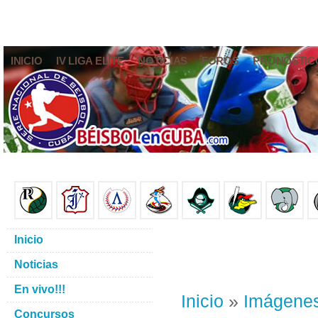
INICIO
IV LIGA ELITE
NOTICIAS
FOROS
PRONÓSTIC
Inicio
Noticias
En vivo!!!
Inicio
»
Imágene
Concursos