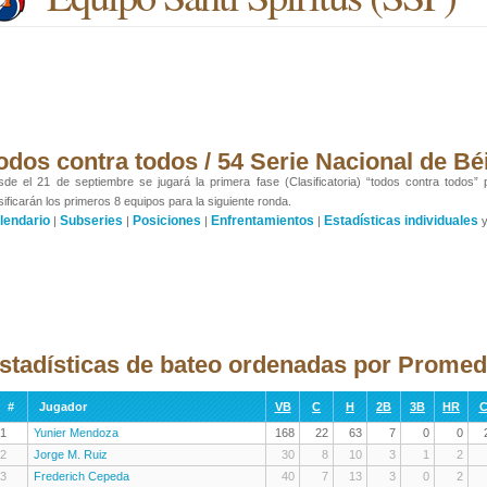
odos contra todos / 54 Serie Nacional de Bé
de el 21 de septiembre se jugará la primera fase (Clasificatoria) “todos contra todos”
sificarán los primeros 8 equipos para la siguiente ronda.
lendario
Subseries
Posiciones
Enfrentamientos
Estadísticas individuales
|
|
|
|
stadísticas de bateo ordenadas por Promed
#
Jugador
VB
C
H
2B
3B
HR
C
1
Yunier Mendoza
168
22
63
7
0
0
2
Jorge M. Ruiz
30
8
10
3
1
2
3
Frederich Cepeda
40
7
13
3
0
2