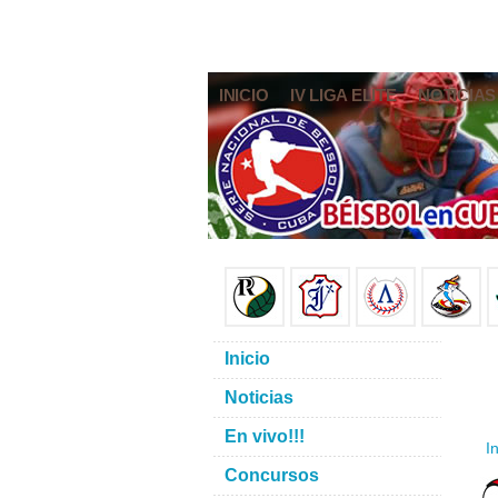
INICIO
IV LIGA ELITE
NOTICIAS
Inicio
Noticias
En vivo!!!
In
Concursos