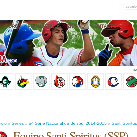
usuario
FOROS
PRONÓSTICOS
EN VIVO
CONTACTO
Ho
icio
»
Series
»
54 Serie Nacional de Béisbol 2014-2015
»
Santi Spiritus
Equipo Santi Spiritus (SSP)