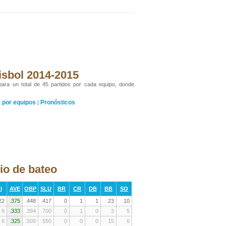
isbol 2014-2015
 para un total de 45 partidos por cada equipo, donde
por equipos
Pronósticos
y
|
io de bateo
I
AVE
OBP
SLU
BR
CR
DB
BB
SO
22
.375
.448
.417
0
1
1
23
10
9
.333
.394
.700
0
1
0
3
5
6
.325
.509
.550
0
0
0
15
6