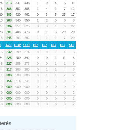
24
.313
.341
.438
1
0
4
5
11
8
.308
.352
.385
1
4
1
7
12
20
.303
.420
.462
0
3
5
25
17
13
.288
.345
.356
1
2
5
8
8
27
.284
.351
.625
0
0
1
8
22
23
.281
.408
.473
0
1
3
29
20
13
.245
.291
.292
1
1
1
7
20
I
AVE
OBP
SLU
BR
CR
DB
BB
SO
5
.242
.299
.274
0
0
1
4
8
24
.228
.280
.342
0
0
1
11
8
5
.227
.255
.273
0
0
1
1
9
4
.217
.288
.283
0
1
1
4
8
1
.200
.500
.200
0
1
1
2
2
1
.154
.214
.231
0
0
1
0
5
0
.000
.000
.000
0
0
0
0
0
0
.000
.000
.000
0
0
0
0
2
0
.000
.000
.000
0
0
0
0
1
0
.000
.000
.000
0
0
0
0
2
nterés