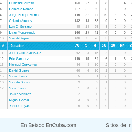
4
Dunieski Barroso
160
22
50
8
0
4
5
Robersis Ramos
117
21
36
5
2
0
6
Jorge Enrique Aloma
145
27
44
10
2
3
7
Orlando Acebey
132
18
38
9
0
0
8
Luis D. Serrano
88
18
25
3
0
9
9
Livan Monteagudo
146
29
41
4
0
8
10
Yoandi Baguet
106
11
26
5
0
0
#
Jugador
VB
C
H
2B
3B
HR
C
11
Jose Carlos Gonzalez
62
8
15
2
0
0
12
Eriel Sanchez
149
15
34
6
1
3
13
Niorquel Cervantes
44
3
10
2
0
0
14
Daviel Gomez
46
4
10
1
1
0
15
Yunior Ibarra
5
1
1
0
0
0
16
Yoandri Suarez
13
1
2
1
0
0
17
Yoniel Simon
1
0
0
0
0
0
Javier Martinez
2
1
0
0
0
0
Miguel Gomez
3
0
0
0
0
0
Yandier Zayas
5
0
0
0
0
0
En BeisbolEnCuba.com
Sitios de i