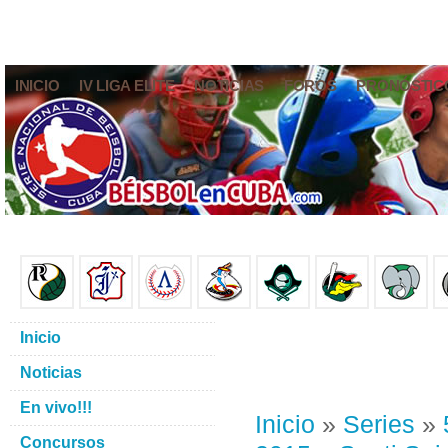
INICIO
IV LIGA ELITE
NOTICIAS
FOROS
PRONÓSTIC
Inicio
Noticias
En vivo!!!
Inicio
»
Series
»
Concursos