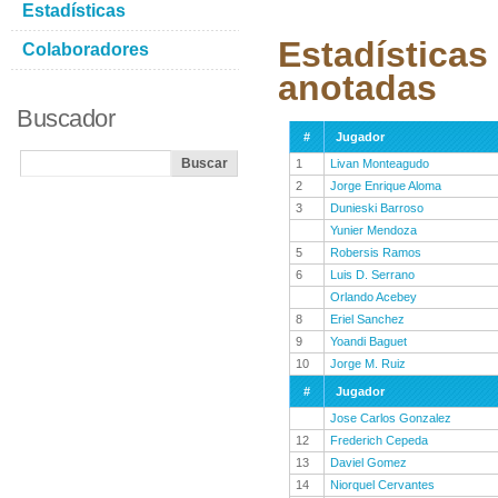
Estadísticas
Estadísticas
Colaboradores
anotadas
Buscador
#
Jugador
1
Livan Monteagudo
2
Jorge Enrique Aloma
3
Dunieski Barroso
Yunier Mendoza
5
Robersis Ramos
6
Luis D. Serrano
Orlando Acebey
8
Eriel Sanchez
9
Yoandi Baguet
10
Jorge M. Ruiz
#
Jugador
Jose Carlos Gonzalez
12
Frederich Cepeda
13
Daviel Gomez
14
Niorquel Cervantes