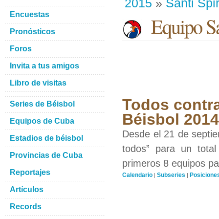
2015
»
Santi Spir
Encuestas
Equipo San
Pronósticos
Foros
Invita a tus amigos
Libro de visitas
Todos contra
Series de Béisbol
Béisbol 201
Equipos de Cuba
Desde el 21 de septiem
Estadios de béisbol
todos” para un total
Provincias de Cuba
primeros 8 equipos par
Reportajes
Calendario
Subseries
Posicione
|
|
Artículos
Records