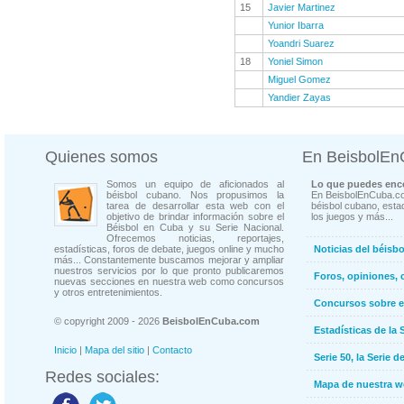
15
Javier Martinez
Yunior Ibarra
Yoandri Suarez
18
Yoniel Simon
Miguel Gomez
Yandier Zayas
Quienes somos
En BeisbolE
Somos un equipo de aficionados al
Lo que puedes enco
béisbol cubano. Nos propusimos la
En BeisbolEnCuba.co
tarea de desarrollar esta web con el
béisbol cubano, estad
objetivo de brindar información sobre el
los juegos y más...
Béisbol en Cuba y su Serie Nacional.
Ofrecemos noticias, reportajes,
estadísticas, foros de debate, juegos online y mucho
Noticias del béisb
más... Constantemente buscamos mejorar y ampliar
nuestros servicios por lo que pronto publicaremos
Foros, opiniones, 
nuevas secciones en nuestra web como concursos
y otros entretenimientos.
Concursos sobre e
© copyright 2009 - 2026
BeisbolEnCuba.com
Estadísticas de la 
Inicio
|
Mapa del sitio
|
Contacto
Serie 50, la Serie d
Redes sociales:
Mapa de nuestra 