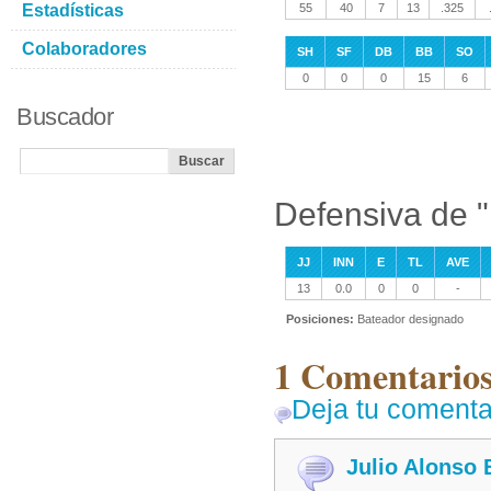
Estadísticas
55
40
7
13
.325
Colaboradores
SH
SF
DB
BB
SO
0
0
0
15
6
Buscador
Defensiva de 
JJ
INN
E
TL
AVE
13
0.0
0
0
-
Posiciones:
Bateador designado
1 Comentarios
Deja tu comenta
Julio Alonso