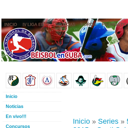
INICIO
IV LIGA ELITE
NOTICIAS
FOROS
PRONÓSTIC
Inicio
Noticias
En vivo!!!
Inicio
»
Series
»
Concursos