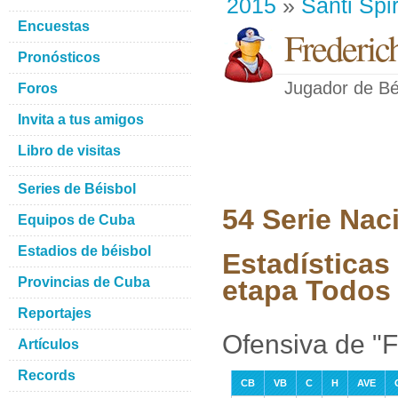
2015
»
Santi Spir
Encuestas
Frederic
Pronósticos
Jugador de Bé
Foros
Invita a tus amigos
Libro de visitas
Series de Béisbol
54 Serie Nac
Equipos de Cuba
Estadios de béisbol
Estadísticas
Provincias de Cuba
etapa Todos 
Reportajes
Ofensiva de "
Artículos
Records
CB
VB
C
H
AVE