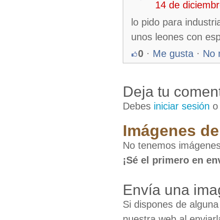
14 de diciemb
lo pido para industr
unos leones con esp
0
·
Me gusta
·
No 
Deja tu coment
Debes
iniciar sesión
Imágenes de
No tenemos imágenes
¡Sé el primero en en
Envía una ima
Si dispones de algun
nuestra web al enviarl