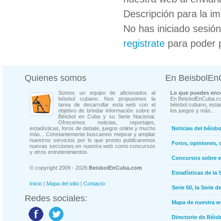
Descripción para la i
No has iniciado sesió
registrate
para poder 
Quienes somos
En BeisbolE
Somos un equipo de aficionados al
Lo que puedes enco
béisbol cubano. Nos propusimos la
En BeisbolEnCuba.co
tarea de desarrollar esta web con el
béisbol cubano, estad
objetivo de brindar información sobre el
los juegos y más...
Béisbol en Cuba y su Serie Nacional.
Ofrecemos noticias, reportajes,
estadísticas, foros de debate, juegos online y mucho
Noticias del béisb
más... Constantemente buscamos mejorar y ampliar
nuestros servicios por lo que pronto publicaremos
Foros, opiniones, 
nuevas secciones en nuestra web como concursos
y otros entretenimientos.
Concursos sobre e
© copyright 2009 - 2026
BeisbolEnCuba.com
Estadísticas de la 
Inicio
|
Mapa del sitio
|
Contacto
Serie 50, la Serie d
Redes sociales:
Mapa de nuestra 
Directorio de Béi