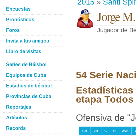
2015
»
Santi Spir
Encuestas
Jorge M.
Pronósticos
Jugador de Bé
Foros
Invita a tus amigos
Libro de visitas
Series de Béisbol
54 Serie Nac
Equipos de Cuba
Estadios de béisbol
Estadísticas
Provincias de Cuba
etapa Todos 
Reportajes
Ofensiva de "
Artículos
Records
CB
VB
C
H
AVE