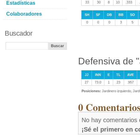
Estadísticas
33
30
8
10
.333
Colaboradores
SH
SF
DB
BB
SO
0
0
0
3
5
Buscador
Defensiva de 
JJ
INN
E
TL
AVE
27
73.0
1
23
.957
Posiciones:
Jardinero izquierdo, Jar
0 Comentarios
No hay comentarios 
¡Sé el primero en 