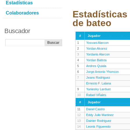
Estadísticas
Estadísticas
Colaboradores
de bateo
Buscador
#
Jugador
1
Yosvani Alarcon
2
Yordan Alvarez
3
Yordanis Alarcon
4
Yordan Batista
5
Andres Quiala
6
Jorge Antonio Yhonson
7
Jeans Rodriguez
Ernesto F. Lalana
9
Yuniesky Larduet
10
Rafael Viñales
#
Jugador
11
Danel Castro
12
Eddy Julio Martinez
13
Dainier Rodriguez
14
Leonis Figueredo