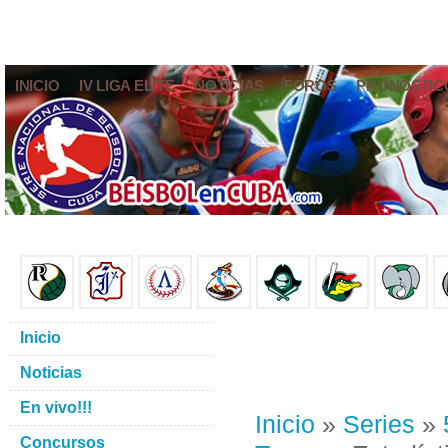
INICIO
IV LIGA ELITE
NOTICIAS
FOROS
PRONÓSTIC
Inicio
Noticias
En vivo!!!
Inicio
»
Series
»
Concursos