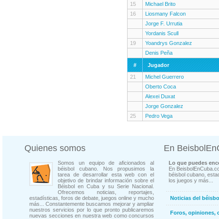
15
Michael Brito
16
Liosmany Falcon
Jorge F. Urrutia
Yordanis Scull
19
Yoandrys Gonzalez
Denis Peña
#
Jugador
21
Michel Guerrero
Oberto Coca
Alexei Duxat
Jorge Gonzalez
25
Pedro Vega
Quienes somos
En BeisbolE
Somos un equipo de aficionados al
Lo que puedes enco
béisbol cubano. Nos propusimos la
En BeisbolEnCuba.co
tarea de desarrollar esta web con el
béisbol cubano, estad
objetivo de brindar información sobre el
los juegos y más...
Béisbol en Cuba y su Serie Nacional.
Ofrecemos noticias, reportajes,
estadísticas, foros de debate, juegos online y mucho
Noticias del béisb
más... Constantemente buscamos mejorar y ampliar
nuestros servicios por lo que pronto publicaremos
Foros, opiniones, 
nuevas secciones en nuestra web como concursos