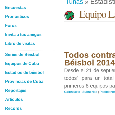
Tunas
» Estadíst
Encuestas
Equipo La
Pronósticos
Foros
Invita a tus amigos
Libro de visitas
Todos contra
Series de Béisbol
Béisbol 201
Equipos de Cuba
Desde el 21 de septiem
Estadios de béisbol
todos” para un total
Provincias de Cuba
primeros 8 equipos par
Reportajes
Calendario
Subseries
Posicione
|
|
Artículos
Records