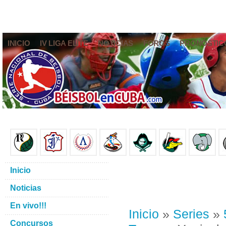
INICIO
IV LIGA ELITE
NOTICIAS
FOROS
PRONÓSTIC
Inicio
Noticias
En vivo!!!
Inicio
»
Series
»
Concursos