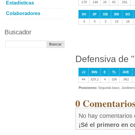
Estadísticas
178
148
26
43
.291
Colaboradores
SH
SF
DB
BB
SO
4
4
3
19
18
Buscador
Defensiva de 
JJ
INN
E
TL
AVE
44
329.2
4
106
.962
Posiciones:
Segunda base, Jardinero 
0 Comentarios
No hay comentarios 
¡Sé el primero en 