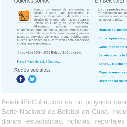
Quienes somos
En BeisbolE
Somos un equipo de aficionados al
Lo que puedes enco
béisbol cubano. Nos propusimos la
En BeisbolEnCuba.co
tarea de desarrollar esta web con el
béisbol cubano, estad
objetivo de brindar información sobre el
los juegos y más...
Béisbol en Cuba y su Serie Nacional.
Ofrecemos noticias, reportajes,
estadísticas, foros de debate, juegos online y mucho
Noticias del béisb
más... Constantemente buscamos mejorar y ampliar
nuestros servicios por lo que pronto publicaremos
Foros, opiniones, 
nuevas secciones en nuestra web como concursos
y otros entretenimientos.
Concursos sobre e
© copyright 2009 - 2026
BeisbolEnCuba.com
Estadísticas de la 
Inicio
|
Mapa del sitio
|
Contacto
Serie 50, la Serie d
Redes sociales:
Mapa de nuestra 
Directorio de Béi
BeisbolEnCuba.com es un proyecto desarr
Serie Nacional de Béisbol en Cuba. Inclui
diarios, estadísticas, noticias, report