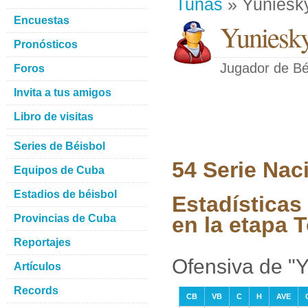
Tunas
» Yuniesk
Encuestas
Yuniesk
Pronósticos
Jugador de Bé
Foros
Invita a tus amigos
Libro de visitas
Series de Béisbol
54 Serie Nac
Equipos de Cuba
Estadios de béisbol
Estadísticas
Provincias de Cuba
en la etapa 
Reportajes
Ofensiva de "
Artículos
Records
CB
VB
C
H
AVE