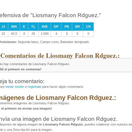
efensiva de "Liosmany Falcon Rdguez."
JJ
INN
E
TL
AVE
DP
PB
BR
CR
22
42.0
0
26
1.000
4
0
0
0
Posiciones:
Segunda base, Campo corto, Bateador designado
 Comentarios de Liosmany Falcon Rdguez.:
No hay comentarios de Liosmany Falcon Rdguez.
¡Sé el primero en comentar!
eja tu comentario:
bes
iniciar sesión
o
registrate
para hacer algún comentario.
mágenes de Liosmany Falcon Rdguez.:
 tenemos imágenes de Liosmany Falcon Rdguez.
é el primero en enviar una imagen!
nvía una imagen de Liosmany Falcon Rdguez.
dispones de alguna imagen de
Liosmany Falcon Rdguez.
puedes colaborar con nuestra web
ulo y una Descripción para la imagen.