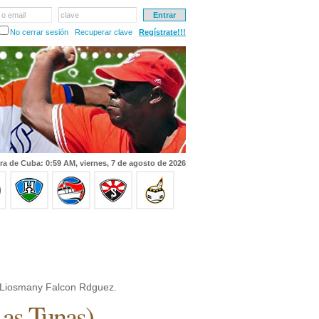
 o email
clave
No cerrar sesión
Recuperar clave
Regístrate!!!
ra de Cuba: 0:59 AM, viernes, 7 de agosto de 2026
Liosmany Falcon Rdguez.
as Tunas
)