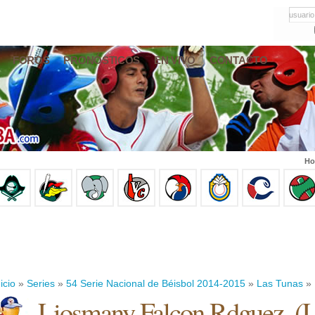
usuario
FOROS
PRONÓSTICOS
EN VIVO
CONTACTO
Ho
icio
»
Series
»
54 Serie Nacional de Béisbol 2014-2015
»
Las Tunas
» 
Liosmany Falcon Rdguez.
(
L