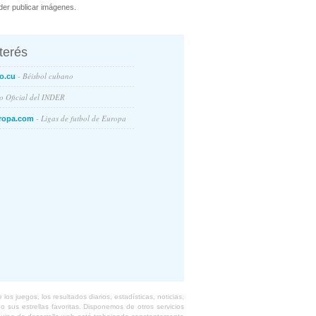
er publicar imágenes.
nterés
- Béisbol cubano
o.cu
io Oficial del INDER
- Ligas de futbol de Europa
ropa.com
s juegos, los resultados diarios, estadísticas, noticias,
 sus estrellas favoritas. Disponemos de otros servicios