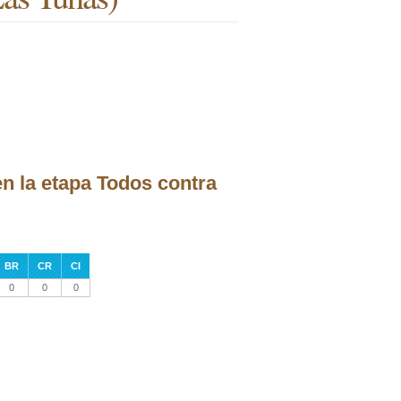
n la etapa Todos contra
BR
CR
CI
0
0
0