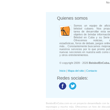
No 
Quienes somos
Somos un equipo de afici
béisbol cubano. Nos prop
tarea de desarrollar esta w
objetivo de brindar informació
Béisbol en Cuba y su Serie 
Ofrecemos noticias, rep
estadísticas, foros de debate, juegos onli
más... Constantemente buscamos mejorar
nuestros servicios por lo que pronto pu
nuevas secciones en nuestra web como 
y otros entretenimientos.
© copyright 2009 - 2026
BeisbolEnCuba
Inicio
|
Mapa del sitio
|
Contacto
Redes sociales:
BeisbolEnCuba.com es un proyecto desarrollado con la ide
reportajes y mucho más. Ofrecemos un foro de discusión