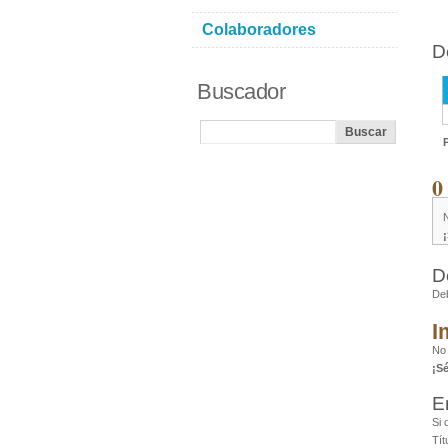
Colaboradores
D
Buscador
0
D
De
I
No
¡S
E
Si 
Tít