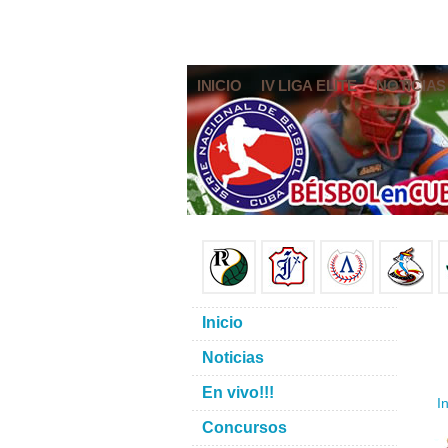
INICIO
IV LIGA ELITE
NOTICIAS
Inicio
Noticias
En vivo!!!
In
Concursos