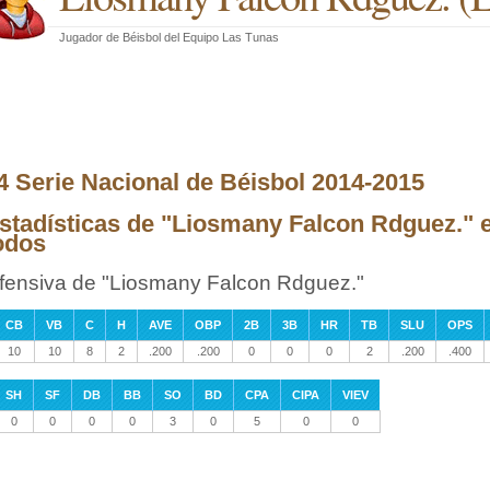
Jugador de Béisbol
del
Equipo Las Tunas
4 Serie Nacional de Béisbol 2014-2015
stadísticas de "Liosmany Falcon Rdguez." e
odos
fensiva de "Liosmany Falcon Rdguez."
CB
VB
C
H
AVE
OBP
2B
3B
HR
TB
SLU
OPS
10
10
8
2
.200
.200
0
0
0
2
.200
.400
SH
SF
DB
BB
SO
BD
CPA
CIPA
VIEV
0
0
0
0
3
0
5
0
0