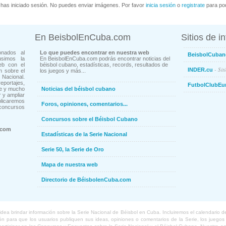
has iniciado sesión. No puedes enviar imágenes. Por favor
inicia sesión
o
registrate
para pod
En BeisbolEnCuba.com
Sitios de i
onados al
Lo que puedes encontrar en nuestra web
BeisbolCuban
usimos la
En BeisbolEnCuba.com podrás encontrar noticias del
eb con el
béisbol cubano, estadísticas, records, resultados de
- Sit
INDER.cu
n sobre el
los juegos y más...
Nacional.
ortajes,
FutbolClubEu
ne y mucho
Noticias del béisbol cubano
 y ampliar
blicaremos
Foros, opiniones, comentarios...
concursos
Concursos sobre el Béisbol Cubano
.com
Estadísticas de la Serie Nacional
Serie 50, la Serie de Oro
Mapa de nuestra web
Directorio de BéisbolenCuba.com
a brindar información sobre la Serie Nacional de Béisbol en Cuba. Incluiremos el calendario de lo
 para que los usuarios publiquen sus ideas, opiniones o comentarios de la Serie, los juegos o