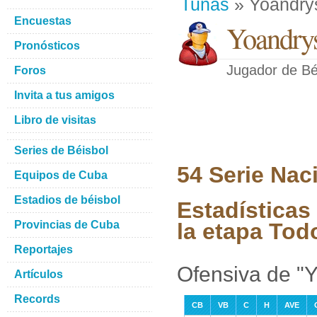
Tunas
» Yoandrys
Encuestas
Yoandrys
Pronósticos
Jugador de Bé
Foros
Invita a tus amigos
Libro de visitas
Series de Béisbol
54 Serie Nac
Equipos de Cuba
Estadios de béisbol
Estadísticas
Provincias de Cuba
la etapa Tod
Reportajes
Ofensiva de "Y
Artículos
Records
CB
VB
C
H
AVE