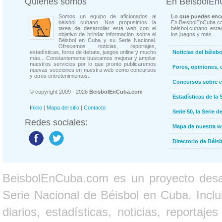
Quienes somos
En BeisbolE
Somos un equipo de aficionados al
Lo que puedes enco
béisbol cubano. Nos propusimos la
En BeisbolEnCuba.co
tarea de desarrollar esta web con el
béisbol cubano, estad
objetivo de brindar información sobre el
los juegos y más...
Béisbol en Cuba y su Serie Nacional.
Ofrecemos noticias, reportajes,
estadísticas, foros de debate, juegos online y mucho
Noticias del béisb
más... Constantemente buscamos mejorar y ampliar
nuestros servicios por lo que pronto publicaremos
Foros, opiniones, 
nuevas secciones en nuestra web como concursos
y otros entretenimientos.
Concursos sobre e
© copyright 2009 - 2026
BeisbolEnCuba.com
Estadísticas de la 
Inicio
|
Mapa del sitio
|
Contacto
Serie 50, la Serie d
Redes sociales:
Mapa de nuestra 
Directorio de Béi
BeisbolEnCuba.com es un proyecto desarr
Serie Nacional de Béisbol en Cuba. Inclui
diarios, estadísticas, noticias, report