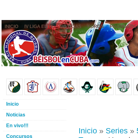
INICIO
IV LIGA ELITE
NOTICIAS
FOROS
PRONÓSTIC
Inicio
Noticias
En vivo!!!
Inicio
»
Series
»
Concursos