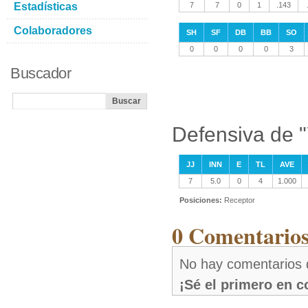
Estadísticas
7
7
0
1
.143
Colaboradores
SH
SF
DB
BB
SO
0
0
0
0
3
Buscador
Defensiva de "
JJ
INN
E
TL
AVE
7
5.0
0
4
1.000
Posiciones:
Receptor
0 Comentarios
No hay comentarios 
¡Sé el primero en 