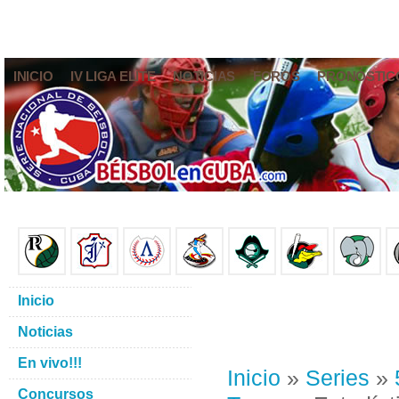
INICIO
IV LIGA ELITE
NOTICIAS
FOROS
PRONÓSTIC
Inicio
Noticias
En vivo!!!
Inicio
»
Series
»
Concursos