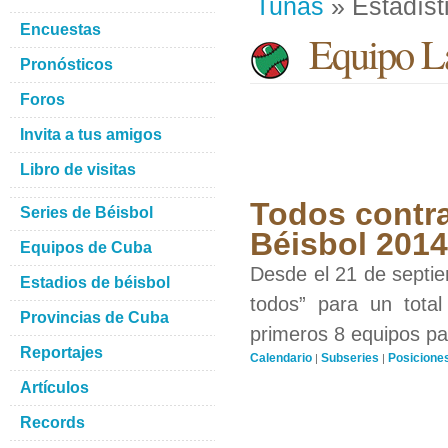
Tunas
» Estadíst
Encuestas
Equipo La
Pronósticos
Foros
Invita a tus amigos
Libro de visitas
Todos contra
Series de Béisbol
Béisbol 201
Equipos de Cuba
Desde el 21 de septiem
Estadios de béisbol
todos” para un total
Provincias de Cuba
primeros 8 equipos par
Reportajes
Calendario
Subseries
Posicione
|
|
Artículos
Records