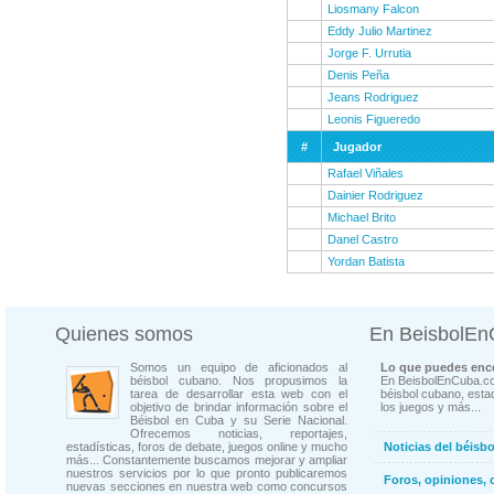
Liosmany Falcon
Eddy Julio Martinez
Jorge F. Urrutia
Denis Peña
Jeans Rodriguez
Leonis Figueredo
#
Jugador
Rafael Viñales
Dainier Rodriguez
Michael Brito
Danel Castro
Yordan Batista
Quienes somos
En BeisbolE
Somos un equipo de aficionados al
Lo que puedes enco
béisbol cubano. Nos propusimos la
En BeisbolEnCuba.co
tarea de desarrollar esta web con el
béisbol cubano, estad
objetivo de brindar información sobre el
los juegos y más...
Béisbol en Cuba y su Serie Nacional.
Ofrecemos noticias, reportajes,
estadísticas, foros de debate, juegos online y mucho
Noticias del béisb
más... Constantemente buscamos mejorar y ampliar
nuestros servicios por lo que pronto publicaremos
Foros, opiniones, 
nuevas secciones en nuestra web como concursos