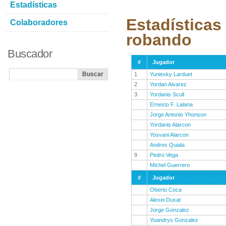
Estadísticas
Estadísticas
Colaboradores
robando
Buscador
#
Jugador
1
Yuniesky Larduet
2
Yordan Alvarez
3
Yordanis Scull
Ernesto F. Lalana
Jorge Antonio Yhonson
Yordanis Alarcon
Yosvani Alarcon
Andres Quiala
9
Pedro Vega
Michel Guerrero
#
Jugador
Oberto Coca
Alexei Duxat
Jorge Gonzalez
Yoandrys Gonzalez