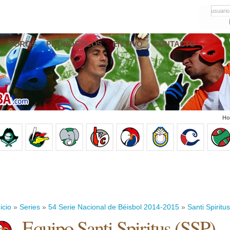
usuario
FOROS
PRONÓSTICOS
EN VIVO
CONTACTO
Ho
icio
»
Series
»
54 Serie Nacional de Béisbol 2014-2015
»
Santi Spiritus
Equipo Santi Spiritus (SSP)