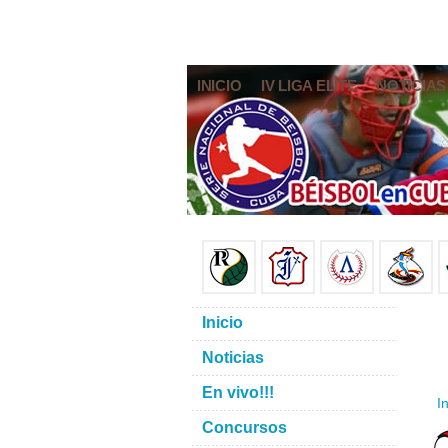
INICIO
IV LIGA ELITE
NOTICIAS
Inicio
Noticias
En vivo!!!
In
Concursos