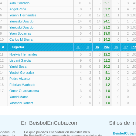
4
Aldo Conrado
11
6
5
35.1
2
3
.4
5
Angel Peña
8
7
1
32.2
1
4
.2
6
Yoanni Hernandez
17
0
17
31.1
1
0
1.0
7
Yanieski Duardo
14
0
14
24.1
3
1
.7
8
Yanioski Duardo
6
3
3
21.2
2
0
1.0
9
Yoen Socarras
5
4
1
19.0
1
2
.3
10
Carlos M Sierra
4
1
3
14.2
0
1
.0
#
Jugador
JL
JI
JR
INN
JG
JP
P
11
Noelvis Hernandez
5
2
3
12.2
0
2
.0
12
Lisvani Garcia
9
0
9
11.2
1
0
1.0
13
Yaniel Sosa
8
0
8
10.2
1
1
.5
14
Yosbel Gonzalez
4
3
1
8.1
0
2
.0
15
Pedro Alvarez
3
0
3
3.2
0
1
.0
16
Febrian Machado
4
0
4
1.2
0
1
.0
17
Omar Guardarrama
3
0
3
1.0
0
0
Yandri Matos
2
0
2
1.0
0
0
Yasmani Robert
1
0
1
1.0
0
0
En BeisbolEnCuba.com
Sitios de i
onados al
Lo que puedes encontrar en nuestra web
BeisbolCuban
usimos la
En BeisbolEnCuba.com podrás encontrar noticias del