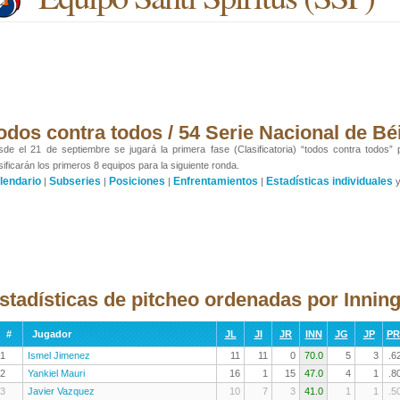
odos contra todos / 54 Serie Nacional de Bé
de el 21 de septiembre se jugará la primera fase (Clasificatoria) “todos contra todos”
sificarán los primeros 8 equipos para la siguiente ronda.
lendario
Subseries
Posiciones
Enfrentamientos
Estadísticas individuales
|
|
|
|
stadísticas de pitcheo ordenadas por Innin
#
Jugador
JL
JI
JR
INN
JG
JP
P
1
Ismel Jimenez
11
11
0
70.0
5
3
.6
2
Yankiel Mauri
16
1
15
47.0
4
1
.8
3
Javier Vazquez
10
7
3
41.0
1
1
.5