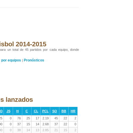
isbol 2014-2015
 para un total de 45 partidos por cada equipo, donde
por equipos
Pronósticos
y
|
gs lanzados
RO
JS
H
C
CL
PCL
SO
BB
HR
25
0
76
25
17
2.19
45
22
2
00
0
37
15
14
2.68
37
22
0
00
0
38
14
13
2.85
21
15
2