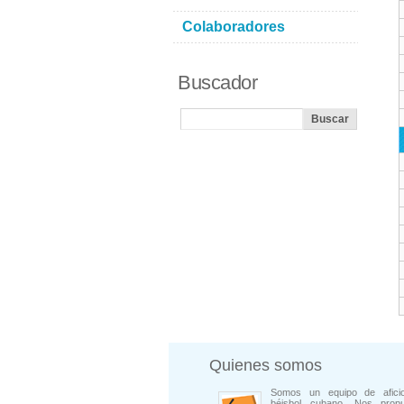
Colaboradores
Buscador
Quienes somos
Somos un equipo de afici
béisbol cubano. Nos prop