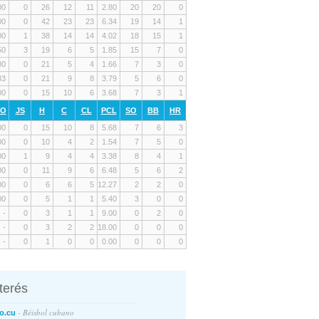
00
0
26
12
11
2.80
20
20
0
00
0
42
23
23
6.34
19
14
1
00
1
38
14
14
4.02
18
15
1
50
3
19
6
5
1.85
15
7
0
00
0
21
5
4
1.66
7
3
0
33
0
21
9
8
3.79
5
6
0
00
0
15
10
6
3.68
7
3
1
RO
JS
H
C
CL
PCL
SO
BB
HR
00
0
15
10
8
5.68
7
6
3
00
0
10
4
2
1.54
7
5
0
00
1
9
4
4
3.38
8
4
1
00
0
11
9
6
6.48
5
6
2
00
0
6
6
5
12.27
2
2
0
00
0
5
1
1
5.40
3
0
0
-
0
3
1
1
9.00
0
2
0
-
0
3
2
2
18.00
0
0
0
-
0
1
0
0
0.00
0
0
0
nterés
- Béisbol cubano
o.cu