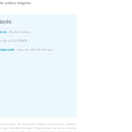
er publicar imágenes.
nterés
- Béisbol cubano
o.cu
io Oficial del INDER
- Ligas de futbol de Europa
ropa.com
s juegos, los resultados diarios, estadísticas, noticias,
 sus estrellas favoritas. Disponemos de otros servicios