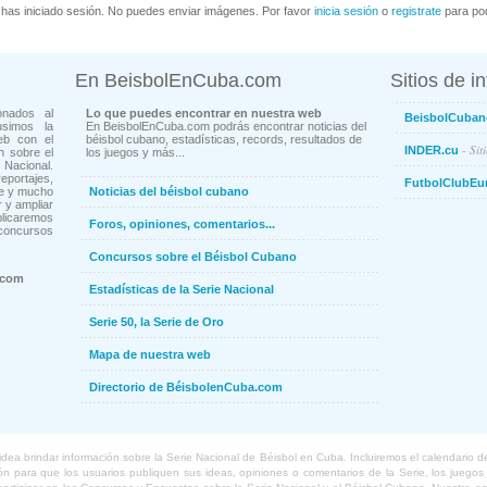
has iniciado sesión. No puedes enviar imágenes. Por favor
inicia sesión
o
registrate
para pod
En BeisbolEnCuba.com
Sitios de i
onados al
Lo que puedes encontrar en nuestra web
BeisbolCuban
usimos la
En BeisbolEnCuba.com podrás encontrar noticias del
eb con el
béisbol cubano, estadísticas, records, resultados de
- Sit
INDER.cu
n sobre el
los juegos y más...
Nacional.
ortajes,
FutbolClubEu
ne y mucho
Noticias del béisbol cubano
 y ampliar
blicaremos
Foros, opiniones, comentarios...
concursos
Concursos sobre el Béisbol Cubano
.com
Estadísticas de la Serie Nacional
Serie 50, la Serie de Oro
Mapa de nuestra web
Directorio de BéisbolenCuba.com
a brindar información sobre la Serie Nacional de Béisbol en Cuba. Incluiremos el calendario de lo
 para que los usuarios publiquen sus ideas, opiniones o comentarios de la Serie, los juegos o