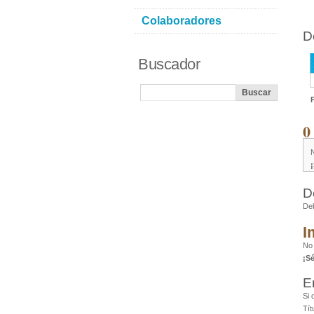
Colaboradores
D
Buscador
0
D
De
I
No 
¡S
E
Si 
Tít