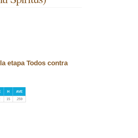
 la etapa Todos contra
E
H
AVE
2
15
.259