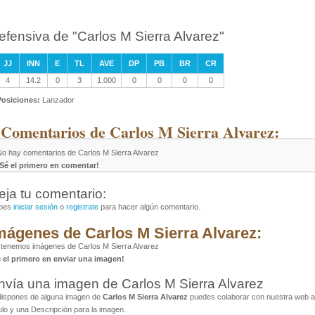
efensiva de "Carlos M Sierra Alvarez"
JJ
INN
E
TL
AVE
DP
PB
BR
CR
4
14.2
0
3
1.000
0
0
0
0
Posiciones:
Lanzador
 Comentarios de Carlos M Sierra Alvarez:
No hay comentarios de Carlos M Sierra Alvarez
¡Sé el primero en comentar!
eja tu comentario:
bes
iniciar sesión
o
registrate
para hacer algún comentario.
mágenes de Carlos M Sierra Alvarez:
tenemos imágenes de Carlos M Sierra Alvarez
é el primero en enviar una imagen!
nvía una imagen de Carlos M Sierra Alvarez
dispones de alguna imagen de
Carlos M Sierra Alvarez
puedes colaborar con nuestra web al
ulo y una Descripción para la imagen.