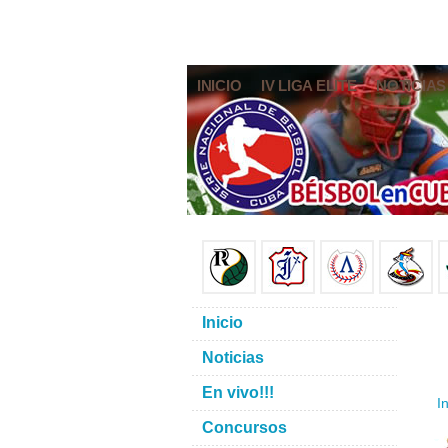
INICIO
IV LIGA ELITE
NOTICIAS
Inicio
Noticias
En vivo!!!
In
Concursos