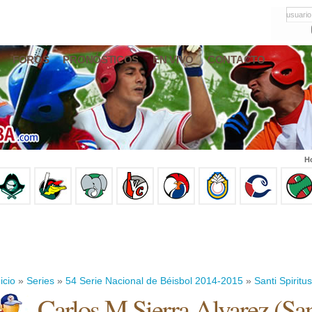
usuario
FOROS
PRONÓSTICOS
EN VIVO
CONTACTO
Ho
icio
»
Series
»
54 Serie Nacional de Béisbol 2014-2015
»
Santi Spiritus
Carlos M Sierra Alvarez
(
San