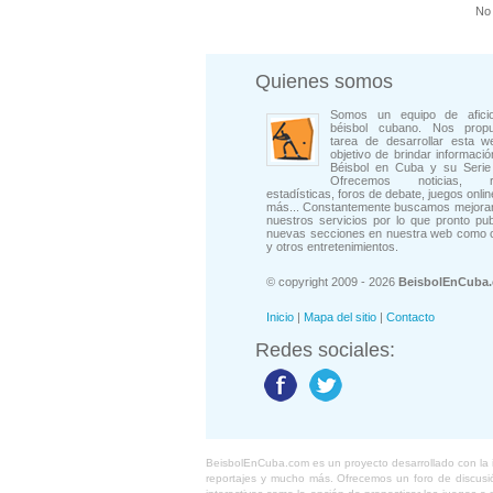
No 
Quienes somos
Somos un equipo de afici
béisbol cubano. Nos prop
tarea de desarrollar esta w
objetivo de brindar informació
Béisbol en Cuba y su Serie 
Ofrecemos noticias, rep
estadísticas, foros de debate, juegos onli
más... Constantemente buscamos mejorar
nuestros servicios por lo que pronto pu
nuevas secciones en nuestra web como 
y otros entretenimientos.
© copyright 2009 - 2026
BeisbolEnCuba
Inicio
|
Mapa del sitio
|
Contacto
Redes sociales:
BeisbolEnCuba.com es un proyecto desarrollado con la ide
reportajes y mucho más. Ofrecemos un foro de discusión