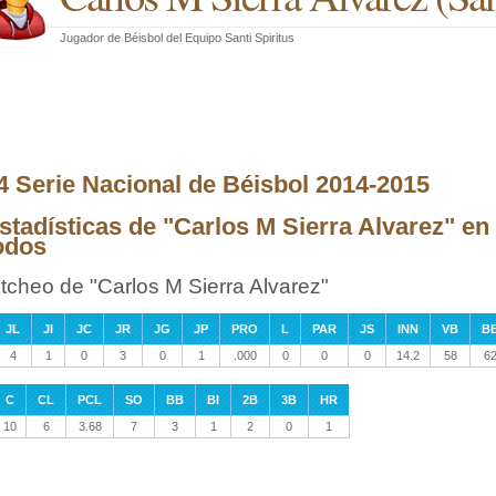
Jugador de Béisbol
del
Equipo Santi Spiritus
4 Serie Nacional de Béisbol 2014-2015
stadísticas de "Carlos M Sierra Alvarez" en
odos
itcheo de "Carlos M Sierra Alvarez"
JL
JI
JC
JR
JG
JP
PRO
L
PAR
JS
INN
VB
B
4
1
0
3
0
1
.000
0
0
0
14.2
58
6
C
CL
PCL
SO
BB
BI
2B
3B
HR
10
6
3.68
7
3
1
2
0
1