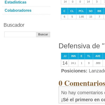
Estadísticas
14
0
0
14
3
Colaboradores
C
CL
PCL
SO
BB
6
5
1.85
15
7
Buscador
Defensiva de 
JJ
INN
E
TL
AVE
14
24.1
1
9
.889
Posiciones:
Lanzad
0 Comentarios
No hay comentarios 
¡Sé el primero en 