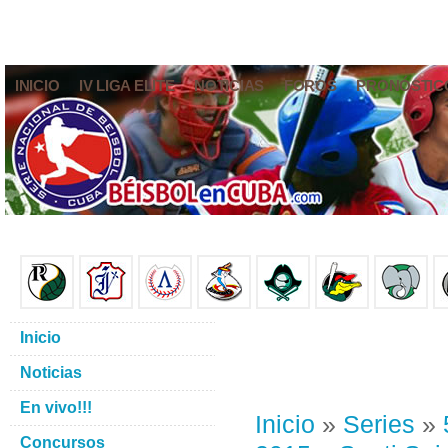
INICIO
IV LIGA ELITE
NOTICIAS
FOROS
PRONÓSTIC
Inicio
Noticias
En vivo!!!
Inicio
»
Series
»
Concursos