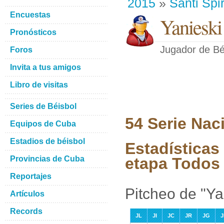
2015
»
Santi Spir
Encuestas
Yanieski
Pronósticos
Jugador de Bé
Foros
Invita a tus amigos
Libro de visitas
Series de Béisbol
54 Serie Nac
Equipos de Cuba
Estadios de béisbol
Estadísticas
Provincias de Cuba
etapa Todos 
Reportajes
Pitcheo de "Ya
Artículos
Records
JL
JI
JC
JR
JG
J