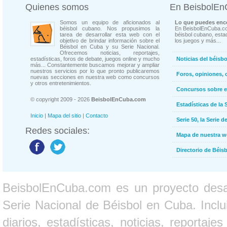
Quienes somos
En BeisbolE
Somos un equipo de aficionados al
Lo que puedes enco
béisbol cubano. Nos propusimos la
En BeisbolEnCuba.co
tarea de desarrollar esta web con el
béisbol cubano, estad
objetivo de brindar información sobre el
los juegos y más...
Béisbol en Cuba y su Serie Nacional.
Ofrecemos noticias, reportajes,
estadísticas, foros de debate, juegos online y mucho
Noticias del béisb
más... Constantemente buscamos mejorar y ampliar
nuestros servicios por lo que pronto publicaremos
Foros, opiniones, 
nuevas secciones en nuestra web como concursos
y otros entretenimientos.
Concursos sobre e
© copyright 2009 - 2026
BeisbolEnCuba.com
Estadísticas de la 
Inicio
|
Mapa del sitio
|
Contacto
Serie 50, la Serie d
Redes sociales:
Mapa de nuestra 
Directorio de Béi
BeisbolEnCuba.com es un proyecto desarr
Serie Nacional de Béisbol en Cuba. Inclui
diarios, estadísticas, noticias, report