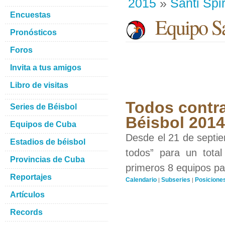
2015
»
Santi Spir
Encuestas
Equipo San
Pronósticos
Foros
Invita a tus amigos
Libro de visitas
Todos contra
Series de Béisbol
Béisbol 201
Equipos de Cuba
Desde el 21 de septiem
Estadios de béisbol
todos” para un total
Provincias de Cuba
primeros 8 equipos par
Reportajes
Calendario
Subseries
Posicione
|
|
Artículos
Records