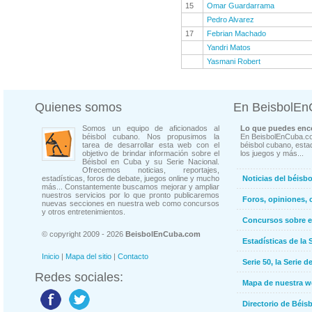
15
Omar Guardarrama
Pedro Alvarez
17
Febrian Machado
Yandri Matos
Yasmani Robert
Quienes somos
En BeisbolE
Somos un equipo de aficionados al
Lo que puedes enco
béisbol cubano. Nos propusimos la
En BeisbolEnCuba.co
tarea de desarrollar esta web con el
béisbol cubano, estad
objetivo de brindar información sobre el
los juegos y más...
Béisbol en Cuba y su Serie Nacional.
Ofrecemos noticias, reportajes,
estadísticas, foros de debate, juegos online y mucho
Noticias del béisb
más... Constantemente buscamos mejorar y ampliar
nuestros servicios por lo que pronto publicaremos
Foros, opiniones, 
nuevas secciones en nuestra web como concursos
y otros entretenimientos.
Concursos sobre e
© copyright 2009 - 2026
BeisbolEnCuba.com
Estadísticas de la 
Inicio
|
Mapa del sitio
|
Contacto
Serie 50, la Serie d
Redes sociales:
Mapa de nuestra 
Directorio de Béi