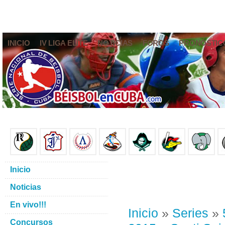
INICIO
IV LIGA ELITE
NOTICIAS
FOROS
PRONÓSTIC
Inicio
Noticias
En vivo!!!
Inicio
»
Series
»
Concursos