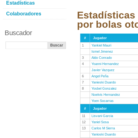
Estadísticas
Estadísticas
Colaboradores
por bolas ot
Buscador
#
Jugador
1
Yankiel Mauri
Ismel Jimenez
3
Aldo Conrado
4
Yoanni Hernandez
Javier Vazquez
6
Angel Peña
7
Yanieski Duardo
8
Yosbel Gonzalez
Noelvis Hernandez
Yoen Socarras
#
Jugador
11
Lisvani Garcia
12
Yaniel Sosa
13
Carlos M Sierra
Yanioski Duardo