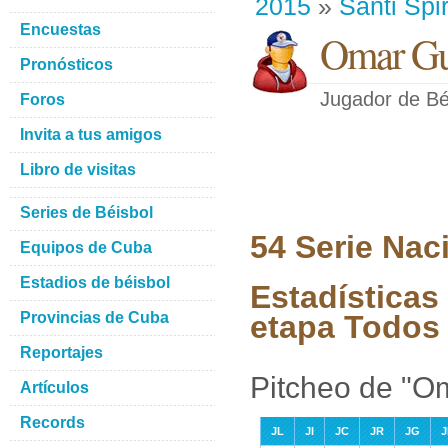
2015
»
Santi Spir
Encuestas
Omar Gu
Pronósticos
Jugador de Bé
Foros
Invita a tus amigos
Libro de visitas
Series de Béisbol
54 Serie Nac
Equipos de Cuba
Estadios de béisbol
Estadísticas
Provincias de Cuba
etapa Todos 
Reportajes
Pitcheo de "O
Artículos
Records
JL
JI
JC
JR
JG
J