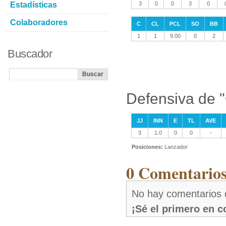
Estadísticas
3
0
0
3
0
Colaboradores
C
CL
PCL
SO
BB
1
1
9.00
0
2
Buscador
Defensiva de 
JJ
INN
E
TL
AVE
3
1.0
0
0
-
Posiciones:
Lanzador
0 Comentario
No hay comentarios
¡Sé el primero en 