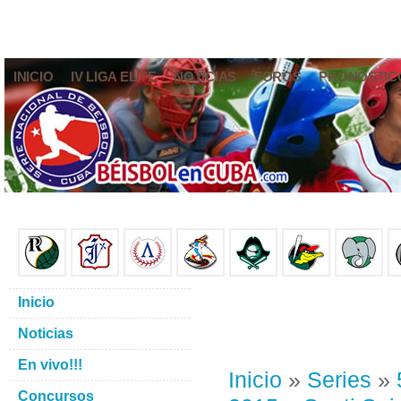
INICIO
IV LIGA ELITE
NOTICIAS
FOROS
PRONÓSTIC
Inicio
Noticias
En vivo!!!
Inicio
»
Series
»
Concursos