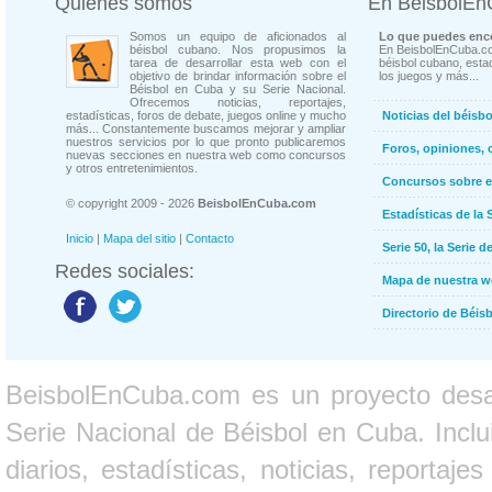
Quienes somos
En BeisbolE
Somos un equipo de aficionados al
Lo que puedes enco
béisbol cubano. Nos propusimos la
En BeisbolEnCuba.co
tarea de desarrollar esta web con el
béisbol cubano, estad
objetivo de brindar información sobre el
los juegos y más...
Béisbol en Cuba y su Serie Nacional.
Ofrecemos noticias, reportajes,
estadísticas, foros de debate, juegos online y mucho
Noticias del béisb
más... Constantemente buscamos mejorar y ampliar
nuestros servicios por lo que pronto publicaremos
Foros, opiniones, 
nuevas secciones en nuestra web como concursos
y otros entretenimientos.
Concursos sobre e
© copyright 2009 - 2026
BeisbolEnCuba.com
Estadísticas de la 
Inicio
|
Mapa del sitio
|
Contacto
Serie 50, la Serie d
Redes sociales:
Mapa de nuestra 
Directorio de Béi
BeisbolEnCuba.com es un proyecto desarr
Serie Nacional de Béisbol en Cuba. Inclui
diarios, estadísticas, noticias, report