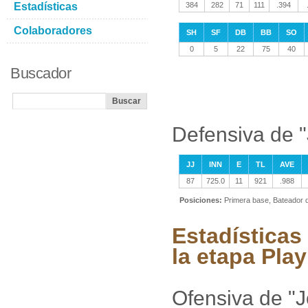
Estadísticas
384
282
71
111
.394
Colaboradores
SH
SF
DB
BB
SO
0
5
22
75
40
Buscador
Defensiva de "
JJ
INN
E
TL
AVE
87
725.0
11
921
.988
Posiciones:
Primera base, Bateador 
Estadísticas
la etapa Play
Ofensiva de "J