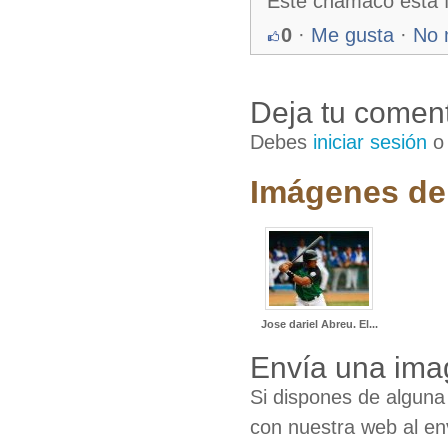
Este chamaco esta fu
0
·
Me gusta
·
No 
Deja tu coment
Debes
iniciar sesión
Imágenes de 
Jose dariel Abreu. El...
Envía una ima
Si dispones de algun
con nuestra web al en