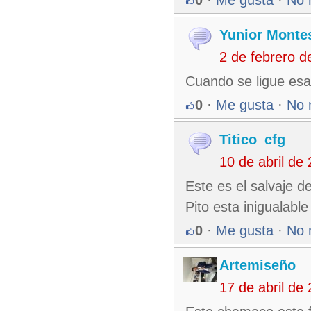
0
·
Me gusta
·
No 
Yunior Monte
2 de febrero 
Cuando se ligue esa
0
·
Me gusta
·
No 
Titico_cfg
10 de abril de
Este es el salvaje 
Pito esta inigualable
0
·
Me gusta
·
No 
Artemiseño
17 de abril de