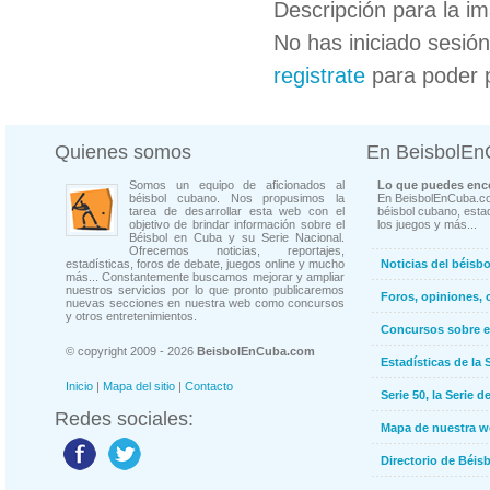
Descripción para la i
No has iniciado sesió
registrate
para poder 
Quienes somos
En BeisbolE
Somos un equipo de aficionados al
Lo que puedes enco
béisbol cubano. Nos propusimos la
En BeisbolEnCuba.co
tarea de desarrollar esta web con el
béisbol cubano, estad
objetivo de brindar información sobre el
los juegos y más...
Béisbol en Cuba y su Serie Nacional.
Ofrecemos noticias, reportajes,
estadísticas, foros de debate, juegos online y mucho
Noticias del béisb
más... Constantemente buscamos mejorar y ampliar
nuestros servicios por lo que pronto publicaremos
Foros, opiniones, 
nuevas secciones en nuestra web como concursos
y otros entretenimientos.
Concursos sobre e
© copyright 2009 - 2026
BeisbolEnCuba.com
Estadísticas de la 
Inicio
|
Mapa del sitio
|
Contacto
Serie 50, la Serie d
Redes sociales:
Mapa de nuestra 
Directorio de Béi