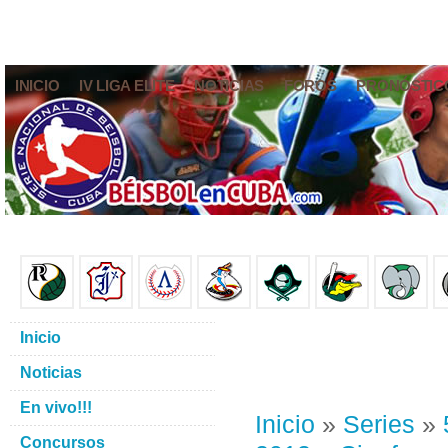
INICIO
IV LIGA ELITE
NOTICIAS
FOROS
PRONÓSTIC
Inicio
Noticias
En vivo!!!
Inicio
»
Series
»
Concursos