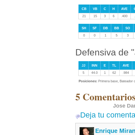
CB
VB
C
H
AVE
21
15
3
6
.400
SH
SF
DB
BB
SO
0
0
1
5
3
Defensiva de "
JJ
INN
E
TL
AVE
5
44.0
1
62
.984
Posiciones:
Primera base, Bateador 
5 Comentarios
Jose Dar
Deja tu comenta
Enrique Mira