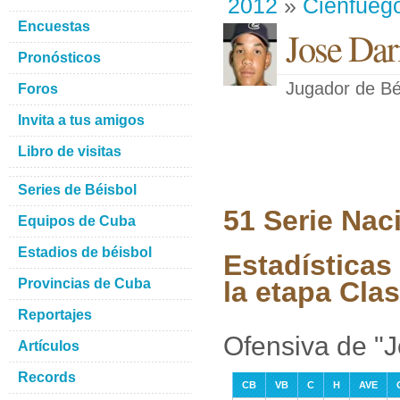
2012
»
Cienfueg
Encuestas
Jose Dar
Pronósticos
Jugador de Bé
Foros
Invita a tus amigos
Libro de visitas
Series de Béisbol
51 Serie Nac
Equipos de Cuba
Estadios de béisbol
Estadísticas
Provincias de Cuba
la etapa Clas
Reportajes
Ofensiva de "J
Artículos
Records
CB
VB
C
H
AVE