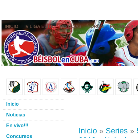
INICIO
IV LIGA ELITE
NOTICIAS
FOROS
PRONÓSTIC
Inicio
Noticias
En vivo!!!
Inicio
»
Series
»
Concursos