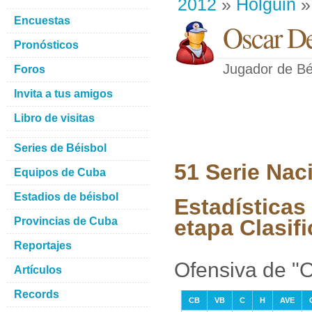
2012
»
Holguin
»
Encuestas
Oscar De
Pronósticos
Jugador de Bé
Foros
Invita a tus amigos
Libro de visitas
Series de Béisbol
51 Serie Nac
Equipos de Cuba
Estadios de béisbol
Estadísticas
Provincias de Cuba
etapa Clasifi
Reportajes
Ofensiva de "O
Artículos
Records
CB
VB
C
H
AVE