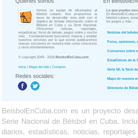
Quienes somos
En BeisbolE
Somos un equipo de aficionados al
Lo que puedes enco
béisbol cubano. Nos propusimos la
En BeisbolEnCuba.co
tarea de desarrollar esta web con el
béisbol cubano, estad
objetivo de brindar información sobre el
los juegos y más...
Béisbol en Cuba y su Serie Nacional.
Ofrecemos noticias, reportajes,
estadísticas, foros de debate, juegos online y mucho
Noticias del béisb
más... Constantemente buscamos mejorar y ampliar
nuestros servicios por lo que pronto publicaremos
Foros, opiniones, 
nuevas secciones en nuestra web como concursos
y otros entretenimientos.
Concursos sobre e
© copyright 2009 - 2026
BeisbolEnCuba.com
Estadísticas de la 
Inicio
|
Mapa del sitio
|
Contacto
Serie 50, la Serie d
Redes sociales:
Mapa de nuestra 
Directorio de Béi
BeisbolEnCuba.com es un proyecto desarr
Serie Nacional de Béisbol en Cuba. Inclui
diarios, estadísticas, noticias, report