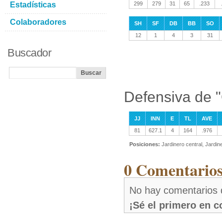
Estadísticas
299
279
31
65
.233
Colaboradores
SH
SF
DB
BB
SO
12
1
4
3
31
Buscador
Defensiva de "
JJ
INN
E
TL
AVE
81
627.1
4
164
.976
Posiciones:
Jardinero central, Jardi
0 Comentarios
No hay comentarios 
¡Sé el primero en 