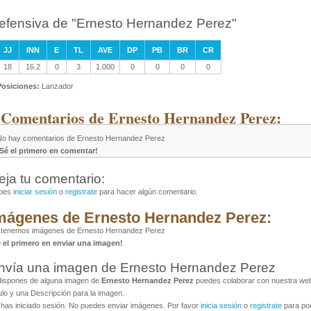
efensiva de "Ernesto Hernandez Perez"
JJ
INN
E
TL
AVE
DP
PB
BR
CR
18
16.2
0
3
1.000
0
0
0
0
Posiciones:
Lanzador
 Comentarios de Ernesto Hernandez Perez:
No hay comentarios de Ernesto Hernandez Perez
¡Sé el primero en comentar!
eja tu comentario:
bes
iniciar sesión
o
registrate
para hacer algún comentario.
mágenes de Ernesto Hernandez Perez:
 tenemos imágenes de Ernesto Hernandez Perez
é el primero en enviar una imagen!
nvía una imagen de Ernesto Hernandez Perez
dispones de alguna imagen de
Ernesto Hernandez Perez
puedes colaborar con nuestra web 
ulo y una Descripción para la imagen.
has iniciado sesión. No puedes enviar imágenes. Por favor
inicia sesión
o
registrate
para pod