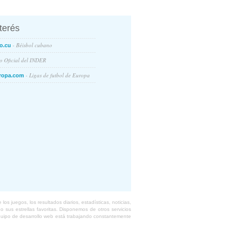
nterés
- Béisbol cubano
o.cu
io Oficial del INDER
- Ligas de futbol de Europa
ropa.com
s juegos, los resultados diarios, estadísticas, noticias,
 sus estrellas favoritas. Disponemos de otros servicios
equipo de desarrollo web está trabajando constantemente