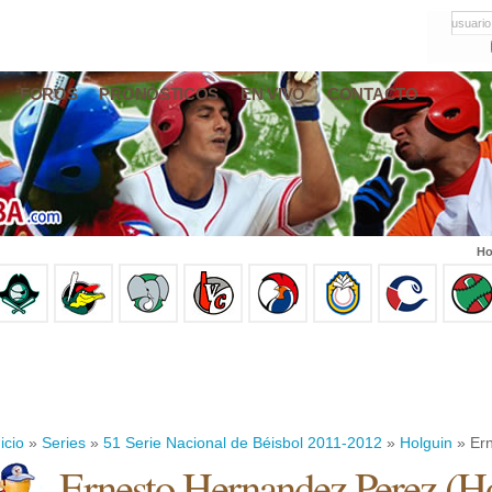
usuario
FOROS
PRONÓSTICOS
EN VIVO
CONTACTO
Ho
icio
»
Series
»
51 Serie Nacional de Béisbol 2011-2012
»
Holguin
» Ern
Ernesto Hernandez Perez
(
Ho