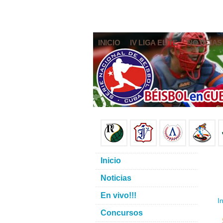
INICIO
IV LIGA ELITE
NOTICIAS
Inicio
Noticias
En vivo!!!
In
Concursos