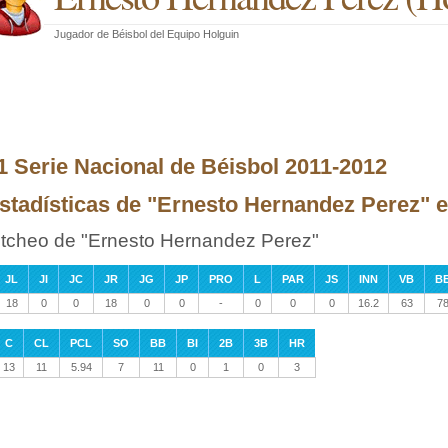
Jugador de Béisbol
del
Equipo Holguin
1 Serie Nacional de Béisbol 2011-2012
stadísticas de "Ernesto Hernandez Perez" en
itcheo de "Ernesto Hernandez Perez"
JL
JI
JC
JR
JG
JP
PRO
L
PAR
JS
INN
VB
B
18
0
0
18
0
0
-
0
0
0
16.2
63
7
C
CL
PCL
SO
BB
BI
2B
3B
HR
13
11
5.94
7
11
0
1
0
3