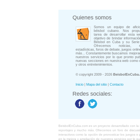
Quienes somos
Somos un equipo de afici
béisbol cubano. Nos prop
tarea de desarrollar esta w
objetivo de brindar informació
Béisbol en Cuba y su Serie 
Ofrecemos noticias, rep
estadísticas, foros de debate, juegos onli
más... Constantemente buscamos mejorar
nuestros servicios por lo que pronto pu
nuevas secciones en nuestra web como 
y otros entretenimientos.
© copyright 2009 - 2026
BeisbolEnCuba
Inicio
|
Mapa del sitio
|
Contacto
Redes sociales:
BeisbolEnCuba.com es un proyecto desarrollado con la ide
reportajes y mucho más. Ofrecemos un foro de discusión
interactivos como la opción de pronosticar los juegos 
en la mejora y ampliación de nuestros servicios por lo q