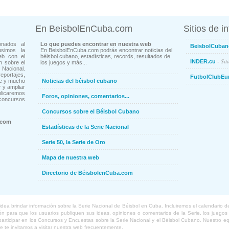
En BeisbolEnCuba.com
Sitios de i
onados al
Lo que puedes encontrar en nuestra web
BeisbolCuban
usimos la
En BeisbolEnCuba.com podrás encontrar noticias del
eb con el
béisbol cubano, estadísticas, records, resultados de
- Sit
INDER.cu
n sobre el
los juegos y más...
Nacional.
ortajes,
FutbolClubEu
ne y mucho
Noticias del béisbol cubano
 y ampliar
blicaremos
Foros, opiniones, comentarios...
concursos
Concursos sobre el Béisbol Cubano
.com
Estadísticas de la Serie Nacional
Serie 50, la Serie de Oro
Mapa de nuestra web
Directorio de BéisbolenCuba.com
a brindar información sobre la Serie Nacional de Béisbol en Cuba. Incluiremos el calendario de lo
 para que los usuarios publiquen sus ideas, opiniones o comentarios de la Serie, los juegos o
o participar en los Concursos y Encuestas sobre la Serie Nacional y el Béisbol Cubano. Nuestro 
ue te invitamos a visitar nuestra web frecuentemente.