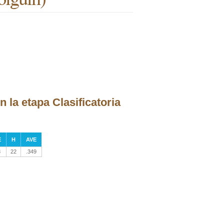
 la etapa Clasificatoria
E
H
AVE
8
22
.349