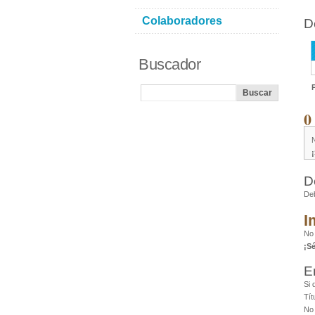
Colaboradores
D
Buscador
0
D
De
I
No
¡S
E
Si 
Tít
No 