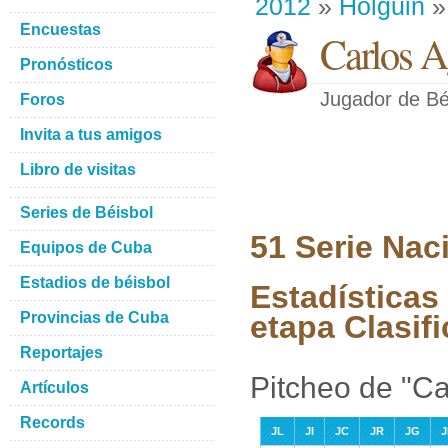
2012
»
Holguin
» 
Encuestas
Carlos A
Pronósticos
Jugador de Bé
Foros
Invita a tus amigos
Libro de visitas
Series de Béisbol
51 Serie Nac
Equipos de Cuba
Estadios de béisbol
Estadísticas 
Provincias de Cuba
etapa Clasifi
Reportajes
Pitcheo de "Ca
Artículos
Records
JL
JI
JC
JR
JG
J