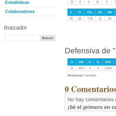
Estadísticas
21
0
0
21
0
Colaboradores
C
CL
PCL
SO
BB
20
16
7.20
11
12
Buscador
Defensiva de "
JJ
INN
E
TL
AVE
21
20.0
0
6
1.000
Posiciones:
Lanzador
0 Comentarios
No hay comentarios d
¡Sé el primero en 