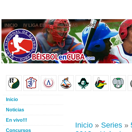
INICIO
IV LIGA ELITE
NOTICIAS
FOROS
PRONÓSTIC
Inicio
Noticias
En vivo!!!
Inicio
»
Series
»
Concursos