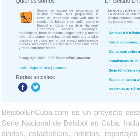
Quienes somos
En BeisbolE
Somos un equipo de aficionados al
Lo que puedes enco
béisbol cubano. Nos propusimos la
En BeisbolEnCuba.co
tarea de desarrollar esta web con el
béisbol cubano, estad
objetivo de brindar información sobre el
los juegos y más...
Béisbol en Cuba y su Serie Nacional.
Ofrecemos noticias, reportajes,
estadísticas, foros de debate, juegos online y mucho
Noticias del béisb
más... Constantemente buscamos mejorar y ampliar
nuestros servicios por lo que pronto publicaremos
Foros, opiniones, 
nuevas secciones en nuestra web como concursos
y otros entretenimientos.
Concursos sobre e
© copyright 2009 - 2026
BeisbolEnCuba.com
Estadísticas de la 
Inicio
|
Mapa del sitio
|
Contacto
Serie 50, la Serie d
Redes sociales:
Mapa de nuestra 
Directorio de Béi
BeisbolEnCuba.com es un proyecto desarr
Serie Nacional de Béisbol en Cuba. Inclui
diarios, estadísticas, noticias, report