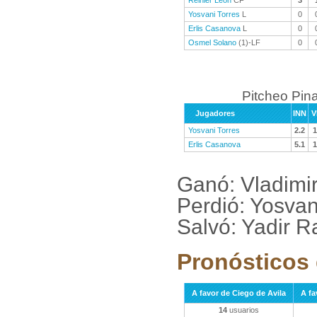
Reinier Leon
CF
3
Yosvani Torres
L
0
Erlis Casanova
L
0
Osmel Solano
(1)-LF
0
Pitcheo Pina
Jugadores
INN
V
Yosvani Torres
2.2
1
Erlis Casanova
5.1
1
Ganó: Vladimir
Perdió: Yosva
Salvó: Yadir R
Pronósticos 
A favor de Ciego de Avila
A fa
14
usuarios