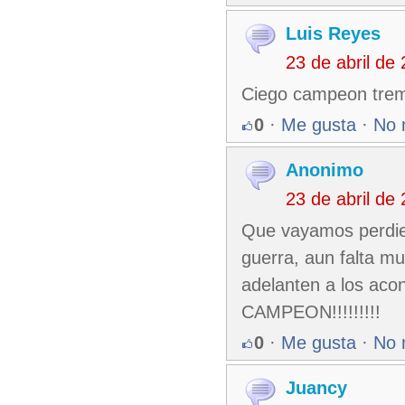
Luis Reyes
23 de abril de
Ciego campeon treme
0
·
Me gusta
·
No 
Anonimo
23 de abril de
Que vayamos perdien
guerra, aun falta mu
adelanten a los aco
CAMPEON!!!!!!!!!
0
·
Me gusta
·
No 
Juancy