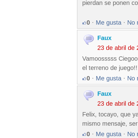
pierdan se ponen co
0
·
Me gusta
·
No 
Faux
23 de abril de
Vamoosssss Ciegoooo
el terreno de juego!!!
0
·
Me gusta
·
No 
Faux
23 de abril de
Felix, tocayo, que 
mismo mensaje, será
0
·
Me gusta
·
No 