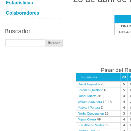
Estadísticas
Colaboradores
PINAR
Buscador
CIEGO 
Pinar del Ri
Jugadores
VB
David Alejandro
2B
5
Lorenzo Quintana
R
5
Donal Duarte
3B
4
William Saavedra
LF-1B
4
Yosvani Peraza
D
4
Norlis Concepcion
1B
3
Mijain Rivera
RF
4
Luis Alberto Valdes
SS
4