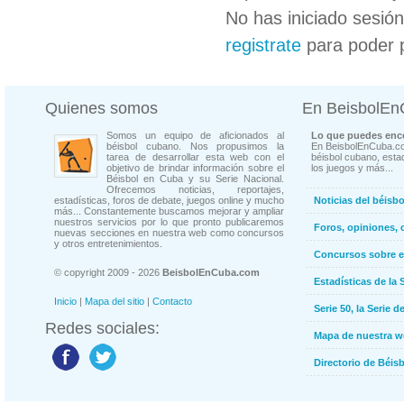
No has iniciado sesió
registrate
para poder 
Quienes somos
En BeisbolE
Somos un equipo de aficionados al
Lo que puedes enco
béisbol cubano. Nos propusimos la
En BeisbolEnCuba.co
tarea de desarrollar esta web con el
béisbol cubano, estad
objetivo de brindar información sobre el
los juegos y más...
Béisbol en Cuba y su Serie Nacional.
Ofrecemos noticias, reportajes,
estadísticas, foros de debate, juegos online y mucho
Noticias del béisb
más... Constantemente buscamos mejorar y ampliar
nuestros servicios por lo que pronto publicaremos
Foros, opiniones, 
nuevas secciones en nuestra web como concursos
y otros entretenimientos.
Concursos sobre e
© copyright 2009 - 2026
BeisbolEnCuba.com
Estadísticas de la 
Inicio
|
Mapa del sitio
|
Contacto
Serie 50, la Serie d
Redes sociales:
Mapa de nuestra 
Directorio de Béi