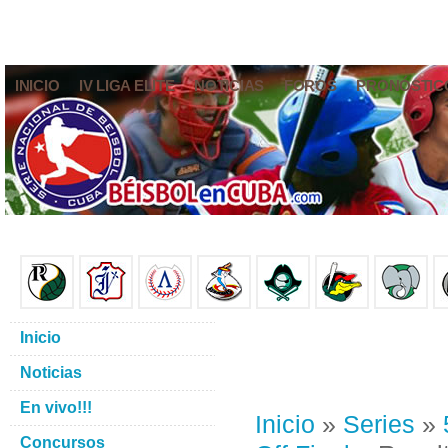
INICIO
IV LIGA ELITE
NOTICIAS
FOROS
PRONÓSTIC
Inicio
Noticias
En vivo!!!
Inicio
»
Series
»
Concursos