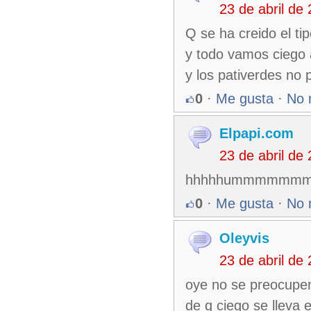
23 de abril de
Q se ha creido el ti
y todo vamos ciego 
y los pativerdes no
0
·
Me gusta
·
No 
Elpapi.com
23 de abril de
hhhhhummmmm
0
·
Me gusta
·
No 
Oleyvis
23 de abril de
oye no se preocupen
de q ciego se lleva 