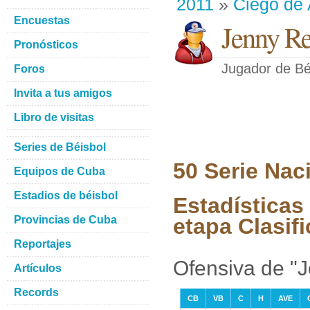
2011
»
Ciego de 
Encuestas
Jenny R
Pronósticos
Jugador de Bé
Foros
Invita a tus amigos
Libro de visitas
Series de Béisbol
50 Serie Nac
Equipos de Cuba
Estadios de béisbol
Estadísticas
Provincias de Cuba
etapa Clasifi
Reportajes
Ofensiva de "
Artículos
Records
CB
VB
C
H
AVE