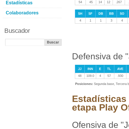
Estadísticas
54
45
14
12
.267
Colaboradores
SH
SF
DB
BB
SO
4
1
1
3
4
Buscador
Defensiva de 
JJ
INN
E
TL
AVE
48
109.0
4
57
.930
Posiciones:
Segunda base, Tercera b
Estadísticas
etapa Play O
Ofensiva de "