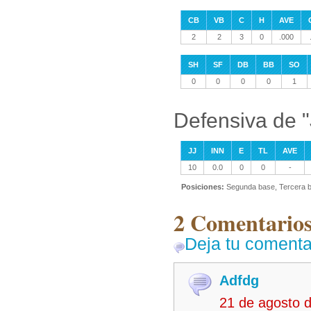
CB
VB
C
H
AVE
2
2
3
0
.000
SH
SF
DB
BB
SO
0
0
0
0
1
Defensiva de 
JJ
INN
E
TL
AVE
10
0.0
0
0
-
Posiciones:
Segunda base, Tercera b
2 Comentarios
Deja tu comenta
Adfdg
21 de agosto 