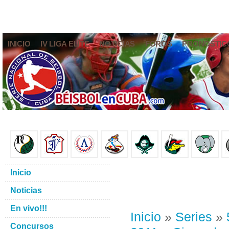
INICIO
IV LIGA ELITE
NOTICIAS
FOROS
PRONÓSTIC
Inicio
Noticias
En vivo!!!
Inicio
»
Series
»
Concursos