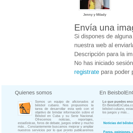
Jenny y Milady
Envía una ima
Si dispones de algun
nuestra web al enviarl
Descripción para la i
No has iniciado sesió
registrate
para poder 
Quienes somos
En BeisbolE
Somos un equipo de aficionados al
Lo que puedes enco
béisbol cubano. Nos propusimos la
En BeisbolEnCuba.co
tarea de desarrollar esta web con el
béisbol cubano, estad
objetivo de brindar información sobre el
los juegos y más...
Béisbol en Cuba y su Serie Nacional.
Ofrecemos noticias, reportajes,
estadísticas, foros de debate, juegos online y mucho
Noticias del béisb
más... Constantemente buscamos mejorar y ampliar
nuestros servicios por lo que pronto publicaremos
Foros, opiniones, 