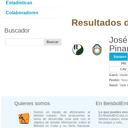
Estadísticas
Colaboradores
Resultados d
Buscador
José
Pina
Equipos
PRI
CAV
Ganó:
Vladim
Perdió:
Yosv
Salvó:
Yadir 
Quienes somos
En BeisbolE
Somos un equipo de aficionados al
Lo que puedes enco
béisbol cubano. Nos propusimos la
En BeisbolEnCuba.co
tarea de desarrollar esta web con el
béisbol cubano, estad
objetivo de brindar información sobre el
los juegos y más...
Béisbol en Cuba y su Serie Nacional.