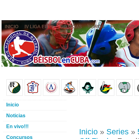
INICIO
IV LIGA ELITE
NOTICIAS
FOROS
PRONÓSTIC
Inicio
Noticias
En vivo!!!
Inicio
»
Series
»
Concursos