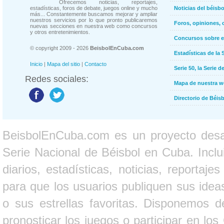
Ofrecemos noticias, reportajes,
estadísticas, foros de debate, juegos online y mucho
Noticias del béisb
más... Constantemente buscamos mejorar y ampliar
nuestros servicios por lo que pronto publicaremos
Foros, opiniones, 
nuevas secciones en nuestra web como concursos
y otros entretenimientos.
Concursos sobre e
© copyright 2009 - 2026
BeisbolEnCuba.com
Estadísticas de la 
Inicio
|
Mapa del sitio
|
Contacto
Serie 50, la Serie d
Redes sociales:
Mapa de nuestra 
Directorio de Béi
BeisbolEnCuba.com es un proyecto desarr
Serie Nacional de Béisbol en Cuba. Inclui
diarios, estadísticas, noticias, report
para que los usuarios publiquen sus ideas
o sus estrellas favoritas. Disponemos d
pronosticar los juegos o participar en lo