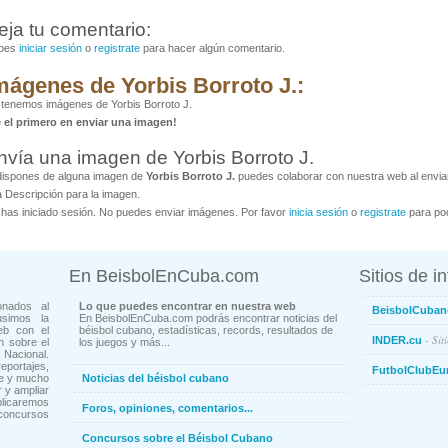
eja tu comentario:
bes
iniciar sesión
o
registrate
para hacer algún comentario.
mágenes de Yorbis Borroto J.:
tenemos imágenes de Yorbis Borroto J.
é el primero en enviar una imagen!
nvía una imagen de Yorbis Borroto J.
dispones de alguna imagen de
Yorbis Borroto J.
puedes colaborar con nuestra web al enviar
 Descripción para la imagen.
has iniciado sesión. No puedes enviar imágenes. Por favor
inicia sesión
o
registrate
para pod
En BeisbolEnCuba.com
Sitios de i
onados al
Lo que puedes encontrar en nuestra web
BeisbolCuban
usimos la
En BeisbolEnCuba.com podrás encontrar noticias del
eb con el
béisbol cubano, estadísticas, records, resultados de
- Sit
INDER.cu
n sobre el
los juegos y más...
Nacional.
ortajes,
FutbolClubEu
ne y mucho
Noticias del béisbol cubano
 y ampliar
blicaremos
Foros, opiniones, comentarios...
concursos
Concursos sobre el Béisbol Cubano