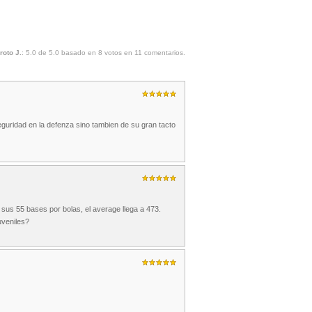
roto J.
:
5.0
de
5.0
basado en
8
votos en
11
comentarios.
eguridad en la defenza sino tambien de su gran tacto
us 55 bases por bolas, el average llega a 473.
uveniles?