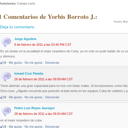
Posiciones:
Campo corto
1 Comentarios de Yorbis Borroto J.:
Yorbis Bor
Deja tu comentario
Jorge Aguilera
8 de febrero de 2011 a las 03:46 PM CST
Es sin dudas en la acualidad el mejor torpedero de Cuba, ya no solo se pude hablar de su s
y ofensiva.
0
·
Me gusta
·
No me gusta
·
Denunciar
Ismael Cruz Parada
26 de febrero de 2011 a las 09:09 AM CST
Tiene además una gran capacidad para no irse con bolas malas. Si incorporamos como hits s
Otra cosa: ¿Alguien recuerda que posición al bate tenía en los equipos Cuba de cadetes y j
0
·
Me gusta
·
No me gusta
·
Denunciar
Pedro Luis Reyes Jauregui
28 de febrero de 2011 a las 09:54 AM CST
es el mejor torpedero de cuba
0
·
Me gusta
·
No me gusta
·
Denunciar