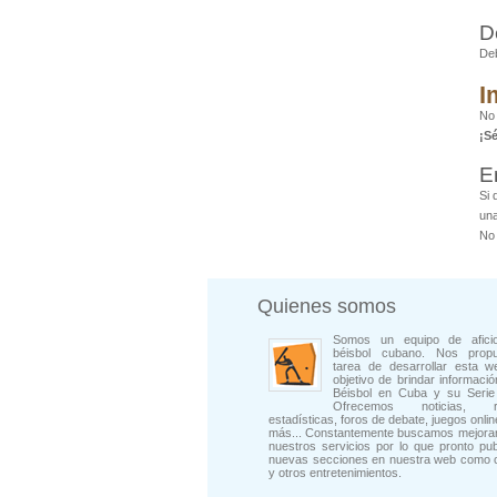
D
De
I
No 
¡S
E
Si 
una
No 
Quienes somos
Somos un equipo de afici
béisbol cubano. Nos prop
tarea de desarrollar esta w
objetivo de brindar informació
Béisbol en Cuba y su Serie 
Ofrecemos noticias, rep
estadísticas, foros de debate, juegos onli
más... Constantemente buscamos mejorar
nuestros servicios por lo que pronto pu
nuevas secciones en nuestra web como 
y otros entretenimientos.