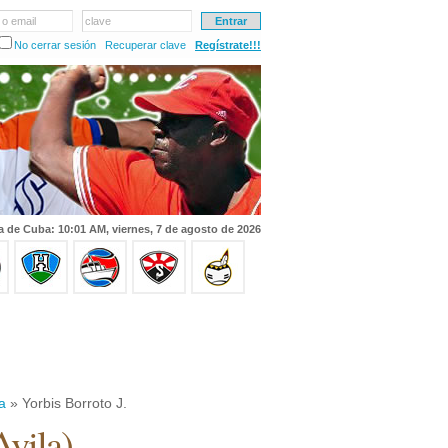
 o email
clave
No cerrar sesión
Recuperar clave
Regístrate!!!
a de Cuba: 10:01 AM, viernes, 7 de agosto de 2026
a
» Yorbis Borroto J.
Avila
)