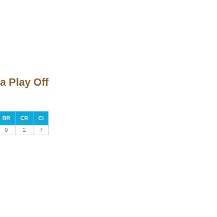
a Play Off
BR
CR
CI
0
2
7