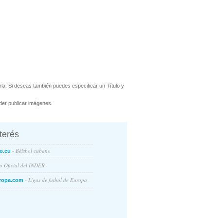
la. Si deseas también puedes especificar un Título y
er publicar imágenes.
nterés
- Béisbol cubano
o.cu
io Oficial del INDER
- Ligas de futbol de Europa
ropa.com