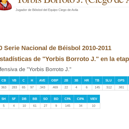
Jugador de Béisbol
del
Equipo Ciego de Avila
0 Serie Nacional de Béisbol 2010-2011
stadísticas de "Yorbis Borroto J." en la etap
fensiva de "Yorbis Borroto J."
CB
VB
C
H
AVE
OBP
2B
3B
HR
TB
SLU
OPS
363
283
65
97
.343
.469
22
4
6
145
.512
.981
SH
SF
DB
BB
SO
BD
CPA
CIPA
VIEV
5
4
10
61
27
9
145
34
10