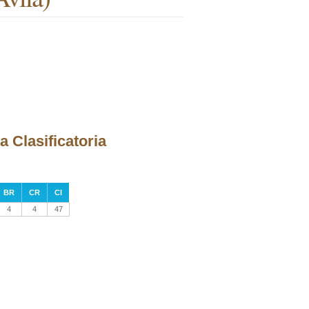
a Clasificatoria
BR
CR
CI
4
4
47