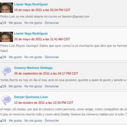
Lianet Vega Rodríguez
19 de mayo de 2011 a las 02:04 PM CDT
Pedro Luis se me olvidó dejarte mi correo es lianetvr@gmail.com
0
·
Me gusta
·
No me gusta
·
Denunciar
Lianet Vega Rodríguez
20 de mayo de 2011 a las 11:41 AM CDT
Pedro Luis Reyes Jauregui: Sabes que ayer conocí a un muchacho que dice que es hermano
Salu2
0
·
Me gusta
·
No me gusta
·
Denunciar
Geanny Martinez Deldago
26 de septiembre de 2011 a las 04:17 PM CDT
Yorbis Borrto es hoy en dia el mas acto en esa posicion, gustele a quien le guste y pesele a 
0
·
Me gusta
·
No me gusta
·
Denunciar
Danyer Quintana Licor
12 de octubre de 2011 a las 12:34 PM CDT
el mejor, sin dudas, por que te conosco como persona, como amigo, como compañero de aul
Cuba, te mereces mucho más y como diría Daddy Yankee los números hablan por si solo, Tú
0
·
Me gusta
·
No me gusta
·
Denunciar