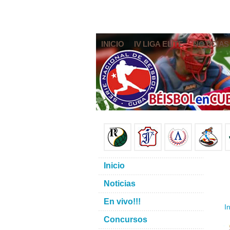
INICIO
IV LIGA ELITE
NOTICIAS
Inicio
Noticias
En vivo!!!
In
Concursos