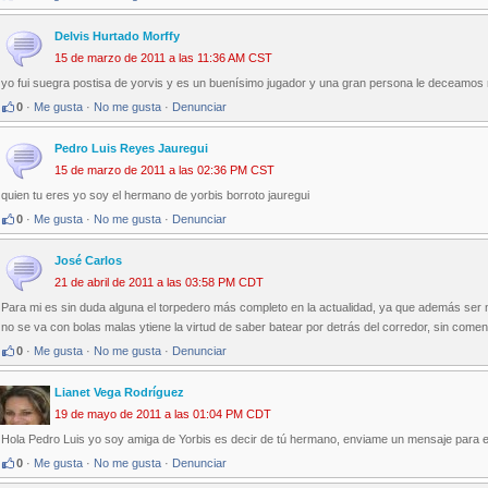
Delvis Hurtado Morffy
15 de marzo de 2011 a las 11:36 AM CST
yo fui suegra postisa de yorvis y es un buenísimo jugador y una gran persona le deceamos 
0
·
Me gusta
·
No me gusta
·
Denunciar
Pedro Luis Reyes Jauregui
15 de marzo de 2011 a las 02:36 PM CST
quien tu eres yo soy el hermano de yorbis borroto jauregui
0
·
Me gusta
·
No me gusta
·
Denunciar
José Carlos
21 de abril de 2011 a las 03:58 PM CDT
Para mi es sin duda alguna el torpedero más completo en la actualidad, ya que además ser 
no se va con bolas malas ytiene la virtud de saber batear por detrás del corredor, sin coment
0
·
Me gusta
·
No me gusta
·
Denunciar
Lianet Vega Rodríguez
19 de mayo de 2011 a las 01:04 PM CDT
Hola Pedro Luis yo soy amiga de Yorbis es decir de tú hermano, enviame un mensaje para e
0
·
Me gusta
·
No me gusta
·
Denunciar