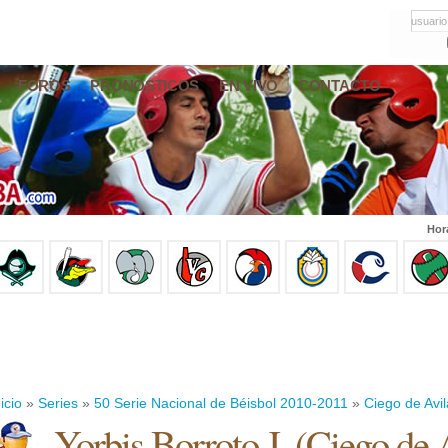
usuario
FOROS
PRONÓSTICOS
EN VIVO
CONTACTO
Hor
icio
»
Series
»
50 Serie Nacional de Béisbol 2010-2011
»
Ciego de Avil
Yorbis Borroto J.
(
Ciego de 