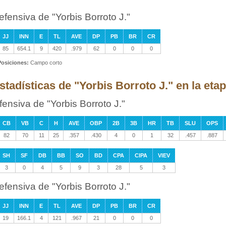
efensiva de "Yorbis Borroto J."
JJ
INN
E
TL
AVE
DP
PB
BR
CR
85
654.1
9
420
.979
62
0
0
0
Posiciones:
Campo corto
stadísticas de "Yorbis Borroto J." en la etap
fensiva de "Yorbis Borroto J."
CB
VB
C
H
AVE
OBP
2B
3B
HR
TB
SLU
OPS
82
70
11
25
.357
.430
4
0
1
32
.457
.887
SH
SF
DB
BB
SO
BD
CPA
CIPA
VIEV
3
0
4
5
9
3
28
5
3
efensiva de "Yorbis Borroto J."
JJ
INN
E
TL
AVE
DP
PB
BR
CR
19
166.1
4
121
.967
21
0
0
0