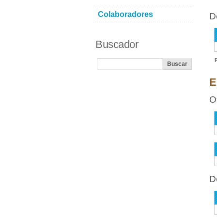
Colaboradores
D
Buscador
E
O
D