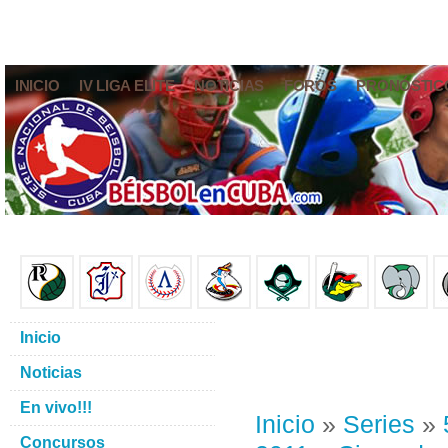
INICIO
IV LIGA ELITE
NOTICIAS
FOROS
PRONÓSTIC
Inicio
Noticias
En vivo!!!
Inicio
»
Series
»
Concursos