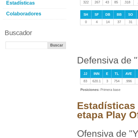
Estadísticas
322
267
43
85
.318
Colaboradores
SH
SF
DB
BB
SO
0
4
14
37
31
Buscador
Defensiva de "
JJ
INN
E
TL
AVE
83
620.1
3
754
.996
Posiciones:
Primera base
Estadísticas
etapa Play O
Ofensiva de "Y