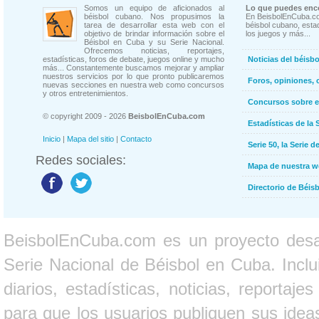
Somos un equipo de aficionados al
Lo que puedes enco
béisbol cubano. Nos propusimos la
En BeisbolEnCuba.co
tarea de desarrollar esta web con el
béisbol cubano, estad
objetivo de brindar información sobre el
los juegos y más...
Béisbol en Cuba y su Serie Nacional.
Ofrecemos noticias, reportajes,
estadísticas, foros de debate, juegos online y mucho
Noticias del béisb
más... Constantemente buscamos mejorar y ampliar
nuestros servicios por lo que pronto publicaremos
Foros, opiniones, 
nuevas secciones en nuestra web como concursos
y otros entretenimientos.
Concursos sobre e
© copyright 2009 - 2026
BeisbolEnCuba.com
Estadísticas de la 
Inicio
|
Mapa del sitio
|
Contacto
Serie 50, la Serie d
Redes sociales:
Mapa de nuestra 
Directorio de Béi
BeisbolEnCuba.com es un proyecto desarr
Serie Nacional de Béisbol en Cuba. Inclui
diarios, estadísticas, noticias, report
para que los usuarios publiquen sus ideas