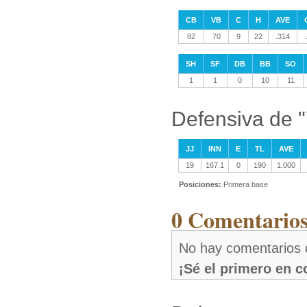
CB
VB
C
H
AVE
82
70
9
22
.314
SH
SF
DB
BB
SO
1
1
0
10
11
Defensiva de "
JJ
INN
E
TL
AVE
19
167.1
0
190
1.000
Posiciones:
Primera base
0 Comentarios
No hay comentarios 
¡Sé el primero en 