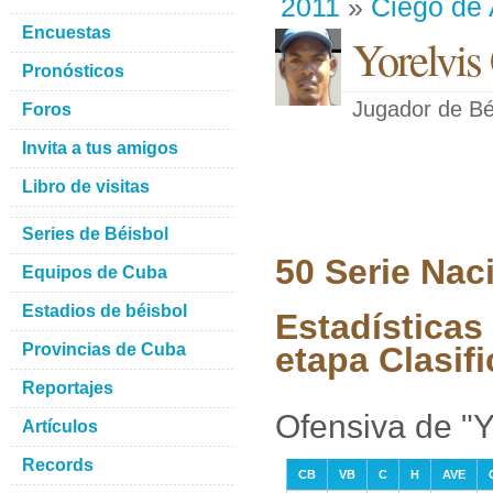
2011
»
Ciego de 
Encuestas
Yorelvis
Pronósticos
Jugador de Bé
Foros
Invita a tus amigos
Libro de visitas
Series de Béisbol
50 Serie Nac
Equipos de Cuba
Estadios de béisbol
Estadísticas
Provincias de Cuba
etapa Clasifi
Reportajes
Ofensiva de "Y
Artículos
Records
CB
VB
C
H
AVE