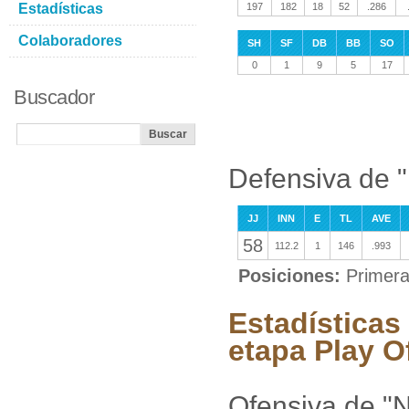
Estadísticas
197
182
18
52
.286
Colaboradores
SH
SF
DB
BB
SO
0
1
9
5
17
Buscador
Defensiva de "
JJ
INN
E
TL
AVE
58
112.2
1
146
.993
Posiciones:
Primer
Estadísticas
etapa Play O
Ofensiva de "N