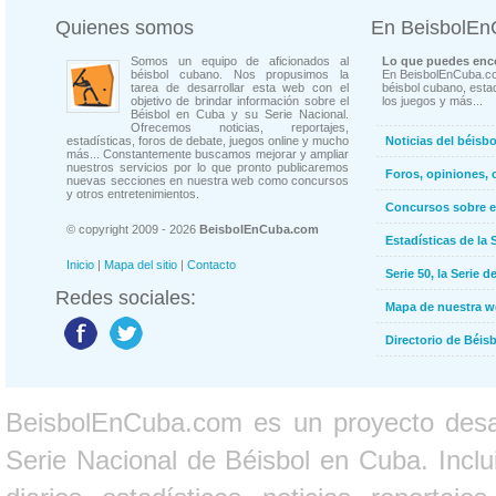
Quienes somos
En BeisbolE
Somos un equipo de aficionados al
Lo que puedes enco
béisbol cubano. Nos propusimos la
En BeisbolEnCuba.co
tarea de desarrollar esta web con el
béisbol cubano, estad
objetivo de brindar información sobre el
los juegos y más...
Béisbol en Cuba y su Serie Nacional.
Ofrecemos noticias, reportajes,
estadísticas, foros de debate, juegos online y mucho
Noticias del béisb
más... Constantemente buscamos mejorar y ampliar
nuestros servicios por lo que pronto publicaremos
Foros, opiniones, 
nuevas secciones en nuestra web como concursos
y otros entretenimientos.
Concursos sobre e
© copyright 2009 - 2026
BeisbolEnCuba.com
Estadísticas de la 
Inicio
|
Mapa del sitio
|
Contacto
Serie 50, la Serie d
Redes sociales:
Mapa de nuestra 
Directorio de Béi
BeisbolEnCuba.com es un proyecto desarr
Serie Nacional de Béisbol en Cuba. Inclui