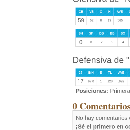
CB
VB
C
H
AVE
59
52
8
19
.365
SH
SF
DB
BB
SO
0
0
2
5
4
Defensiva de "
JJ
INN
E
TL
AVE
17
97.0
1
128
.992
Posiciones:
Primer
0 Comentarios
No hay comentarios 
¡Sé el primero en 