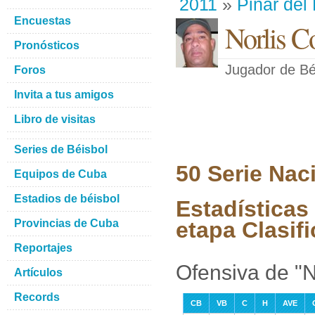
2011
»
Pinar del
Encuestas
Norlis C
Pronósticos
Jugador de Bé
Foros
Invita a tus amigos
Libro de visitas
Series de Béisbol
50 Serie Nac
Equipos de Cuba
Estadios de béisbol
Estadísticas
Provincias de Cuba
etapa Clasifi
Reportajes
Ofensiva de "N
Artículos
Records
CB
VB
C
H
AVE