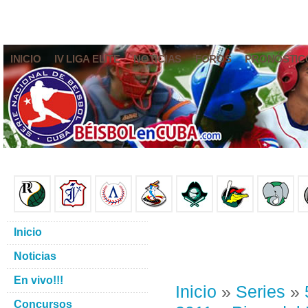
INICIO
IV LIGA ELITE
NOTICIAS
FOROS
PRONÓSTIC
Inicio
Noticias
En vivo!!!
Inicio
»
Series
»
Concursos