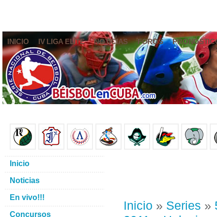
INICIO
IV LIGA ELITE
NOTICIAS
FOROS
PRONÓSTIC
Inicio
Noticias
En vivo!!!
Inicio
»
Series
»
Concursos