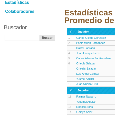
Estadísticas
Estadísticas
Colaboradores
Promedio de
Buscador
#
Jugador
1
Carlos Olexis Gonzalez
2
Pablo Millan Fernandez
Daikel Labrada
4
Juan Enrique Perez
5
Carlos Alberto Santiesteban
6
Orledis Salazar
Orleidis Salazar
Luis Angel Gomez
Yusmel Aguilar
10
Juan Alberto Cruz
#
Jugador
11
Raimar Navarro
Yausmel Aguilar
13
Rodolfo Soris
14
Geidys Soler