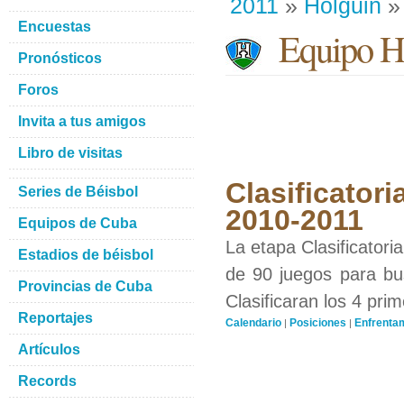
2011
»
Holguin
» 
Encuestas
Equipo H
Pronósticos
Foros
Invita a tus amigos
Libro de visitas
Clasificatori
Series de Béisbol
2010-2011
Equipos de Cuba
La etapa Clasificatori
Estadios de béisbol
de 90 juegos para bus
Provincias de Cuba
Clasificaran los 4 pri
Reportajes
Calendario
Posiciones
Enfrenta
|
|
Artículos
Records