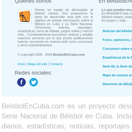
Quienes somos
En BeisbolE
Somos un equipo de aficionados al
Lo que puedes enco
béisbol cubano. Nos propusimos la
En BeisbolEnCuba.co
tarea de desarrollar esta web con el
béisbol cubano, estad
objetivo de brindar información sobre el
los juegos y más...
Béisbol en Cuba y su Serie Nacional.
Ofrecemos noticias, reportajes,
estadísticas, foros de debate, juegos online y mucho
Noticias del béisb
más... Constantemente buscamos mejorar y ampliar
nuestros servicios por lo que pronto publicaremos
Foros, opiniones, 
nuevas secciones en nuestra web como concursos
y otros entretenimientos.
Concursos sobre e
© copyright 2009 - 2026
BeisbolEnCuba.com
Estadísticas de la 
Inicio
|
Mapa del sitio
|
Contacto
Serie 50, la Serie d
Redes sociales:
Mapa de nuestra 
Directorio de Béi
BeisbolEnCuba.com es un proyecto desarr
Serie Nacional de Béisbol en Cuba. Inclui
diarios, estadísticas, noticias, report