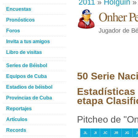
2011
»
Holguin
»
Encuestas
Onher P
Pronósticos
Jugador de Bé
Foros
Invita a tus amigos
Libro de visitas
Series de Béisbol
50 Serie Nac
Equipos de Cuba
Estadios de béisbol
Estadísticas
Provincias de Cuba
etapa Clasifi
Reportajes
Pitcheo de "O
Artículos
Records
JL
JI
JC
JR
JG
J