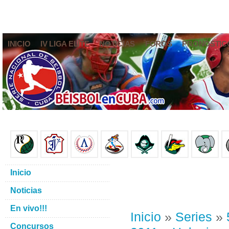
INICIO
IV LIGA ELITE
NOTICIAS
FOROS
PRONÓSTIC
Inicio
Noticias
En vivo!!!
Inicio
»
Series
»
Concursos