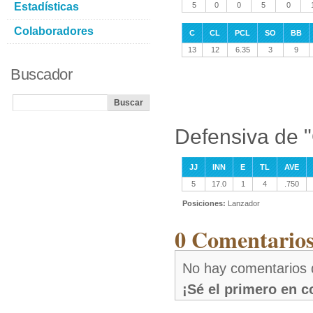
Estadísticas
5
0
0
5
0
Colaboradores
C
CL
PCL
SO
BB
13
12
6.35
3
9
Buscador
Defensiva de 
JJ
INN
E
TL
AVE
5
17.0
1
4
.750
Posiciones:
Lanzador
0 Comentarios
No hay comentarios
¡Sé el primero en 