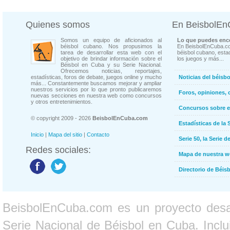
Quienes somos
En BeisbolE
Somos un equipo de aficionados al
Lo que puedes enco
béisbol cubano. Nos propusimos la
En BeisbolEnCuba.co
tarea de desarrollar esta web con el
béisbol cubano, estad
objetivo de brindar información sobre el
los juegos y más...
Béisbol en Cuba y su Serie Nacional.
Ofrecemos noticias, reportajes,
estadísticas, foros de debate, juegos online y mucho
Noticias del béisb
más... Constantemente buscamos mejorar y ampliar
nuestros servicios por lo que pronto publicaremos
Foros, opiniones, 
nuevas secciones en nuestra web como concursos
y otros entretenimientos.
Concursos sobre e
© copyright 2009 - 2026
BeisbolEnCuba.com
Estadísticas de la 
Inicio
|
Mapa del sitio
|
Contacto
Serie 50, la Serie d
Redes sociales:
Mapa de nuestra 
Directorio de Béi
BeisbolEnCuba.com es un proyecto desarr
Serie Nacional de Béisbol en Cuba. Inclui