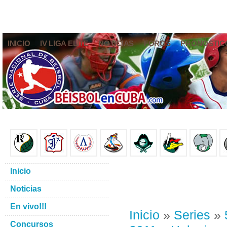
INICIO
IV LIGA ELITE
NOTICIAS
FOROS
PRONÓSTIC
Inicio
Noticias
En vivo!!!
Inicio
»
Series
»
Concursos