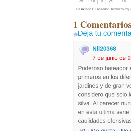
29
97.0
0
24
1.000
Posiciones:
Lanzador, Jardinero izqu
1 Comentarios
Deja tu comenta
Nll20368
7 de junio de
Poderoso bateador en
primeros en los dif
jardines y de gran 
considero que solo l
silva. Al parecer nu
en esta ultima serie
caulidades ofensiva
0
·
Me gusta
·
No 