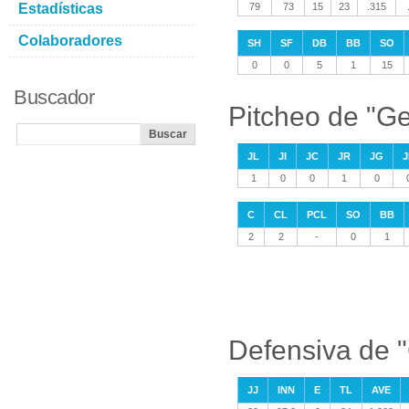
Estadísticas
79
73
15
23
.315
Colaboradores
SH
SF
DB
BB
SO
0
0
5
1
15
Buscador
Pitcheo de "Ge
JL
JI
JC
JR
JG
J
1
0
0
1
0
C
CL
PCL
SO
BB
2
2
-
0
1
Defensiva de "
JJ
INN
E
TL
AVE