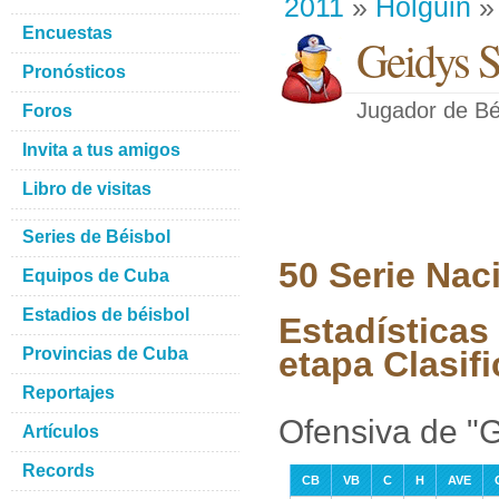
2011
»
Holguin
» 
Encuestas
Geidys S
Pronósticos
Jugador de Bé
Foros
Invita a tus amigos
Libro de visitas
Series de Béisbol
50 Serie Nac
Equipos de Cuba
Estadios de béisbol
Estadísticas
Provincias de Cuba
etapa Clasifi
Reportajes
Ofensiva de "G
Artículos
Records
CB
VB
C
H
AVE