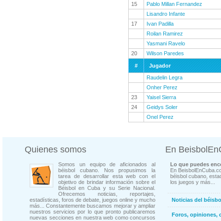
15
Pablo Millan Fernandez
Lisandro Infante
17
Ivan Padilla
Roilan Ramirez
Yasmani Ravelo
20
Wilson Paredes
#
Jugador
Raudelin Legra
Onher Perez
23
Yaisel Sierra
24
Geidys Soler
Onel Perez
Quienes somos
En BeisbolE
Somos un equipo de aficionados al
Lo que puedes enco
béisbol cubano. Nos propusimos la
En BeisbolEnCuba.co
tarea de desarrollar esta web con el
béisbol cubano, estad
objetivo de brindar información sobre el
los juegos y más...
Béisbol en Cuba y su Serie Nacional.
Ofrecemos noticias, reportajes,
estadísticas, foros de debate, juegos online y mucho
Noticias del béisb
más... Constantemente buscamos mejorar y ampliar
nuestros servicios por lo que pronto publicaremos
Foros, opiniones, 
nuevas secciones en nuestra web como concursos