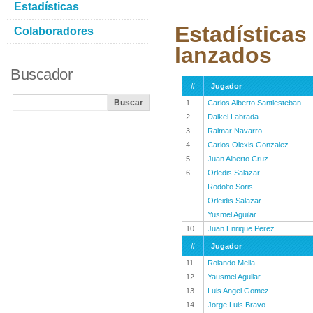
Estadísticas
Estadísticas
Colaboradores
lanzados
Buscador
#
Jugador
1
Carlos Alberto Santiesteban
2
Daikel Labrada
3
Raimar Navarro
4
Carlos Olexis Gonzalez
5
Juan Alberto Cruz
6
Orledis Salazar
Rodolfo Soris
Orleidis Salazar
Yusmel Aguilar
10
Juan Enrique Perez
#
Jugador
11
Rolando Mella
12
Yausmel Aguilar
13
Luis Angel Gomez
14
Jorge Luis Bravo