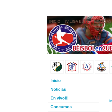
INICIO
IV LIGA ELITE
NOTICIAS
Inicio
Noticias
En vivo!!!
In
Concursos