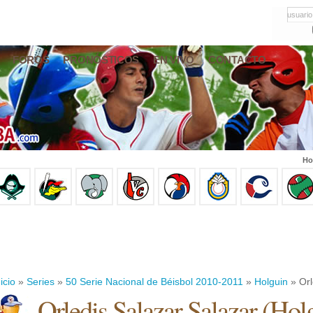
usuario
FOROS
PRONÓSTICOS
EN VIVO
CONTACTO
Ho
icio
»
Series
»
50 Serie Nacional de Béisbol 2010-2011
»
Holguin
» Orl
Orledis Salazar Salazar
(
Hol