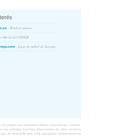
nterés
- Béisbol cubano
o.cu
io Oficial del INDER
- Ligas de futbol de Europa
ropa.com
s juegos, los resultados diarios, estadísticas, noticias,
 sus estrellas favoritas. Disponemos de otros servicios
equipo de desarrollo web está trabajando constantemente