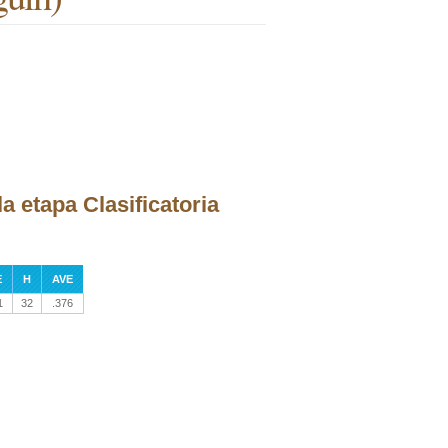
a etapa Clasificatoria
E
H
AVE
1
32
.376