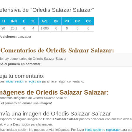
efensiva de "Orledis Salazar Salazar"
JJ
INN
E
TL
AVE
DP
PB
BR
CR
20
20.1
0
4
1.000
0
0
0
0
Posiciones:
Lanzador
 Comentarios de Orledis Salazar Salazar:
No hay comentarios de Orledis Salazar Salazar
¡Sé el primero en comentar!
eja tu comentario:
bes
iniciar sesión
o
registrate
para hacer algún comentario.
mágenes de Orledis Salazar Salazar:
tenemos imágenes de Orledis Salazar Salazar
é el primero en enviar una imagen!
nvía una imagen de Orledis Salazar Salazar
dispones de alguna imagen de
Orledis Salazar Salazar
puedes colaborar con nuestra web al 
ulo y una Descripción para la imagen.
has iniciado sesión. No puedes enviar imágenes. Por favor
inicia sesión
o
registrate
para pod