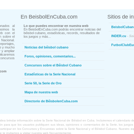
En BeisbolEnCuba.com
Sitios de i
onados al
Lo que puedes encontrar en nuestra web
BeisbolCuban
usimos la
En BeisbolEnCuba.com podrás encontrar noticias del
eb con el
béisbol cubano, estadísticas, records, resultados de
- Sit
INDER.cu
n sobre el
los juegos y más...
Nacional.
ortajes,
FutbolClubEu
ne y mucho
Noticias del béisbol cubano
 y ampliar
blicaremos
Foros, opiniones, comentarios...
concursos
Concursos sobre el Béisbol Cubano
.com
Estadísticas de la Serie Nacional
Serie 50, la Serie de Oro
Mapa de nuestra web
Directorio de BéisbolenCuba.com
a brindar información sobre la Serie Nacional de Béisbol en Cuba. Incluiremos el calendario de lo
 para que los usuarios publiquen sus ideas, opiniones o comentarios de la Serie, los juegos o
o participar en los Concursos y Encuestas sobre la Serie Nacional y el Béisbol Cubano. Nuestro 
ue te invitamos a visitar nuestra web frecuentemente.