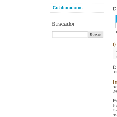
Colaboradores
D
Buscador
0
D
De
I
No 
¡S
E
Si 
Tít
No 