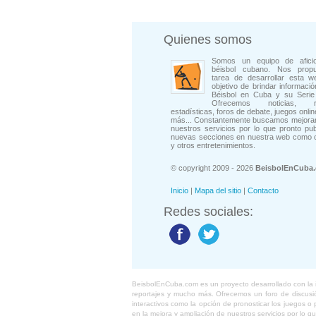
Quienes somos
Somos un equipo de afici
béisbol cubano. Nos prop
tarea de desarrollar esta w
objetivo de brindar informació
Béisbol en Cuba y su Serie 
Ofrecemos noticias, rep
estadísticas, foros de debate, juegos onli
más... Constantemente buscamos mejorar
nuestros servicios por lo que pronto pu
nuevas secciones en nuestra web como 
y otros entretenimientos.
© copyright 2009 - 2026
BeisbolEnCuba
Inicio
|
Mapa del sitio
|
Contacto
Redes sociales:
BeisbolEnCuba.com es un proyecto desarrollado con la ide
reportajes y mucho más. Ofrecemos un foro de discusión
interactivos como la opción de pronosticar los juegos 
en la mejora y ampliación de nuestros servicios por lo q