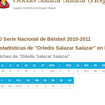
Jugador de Béisbol
del
Equipo Holguin
0 Serie Nacional de Béisbol 2010-2011
stadísticas de "Orledis Salazar Salazar" en l
itcheo de "Orledis Salazar Salazar"
JL
JI
JC
JR
JG
JP
PRO
L
PAR
JS
INN
VB
B
20
0
0
20
1
2
.333
0
0
0
20.1
85
11
C
CL
PCL
SO
BB
BI
2B
3B
HR
26
26
11.51
6
17
2
8
1
4