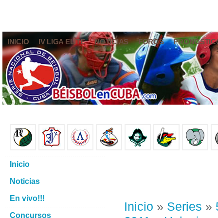
INICIO
IV LIGA ELITE
NOTICIAS
FOROS
PRONÓSTIC
Inicio
Noticias
En vivo!!!
Inicio
»
Series
»
Concursos