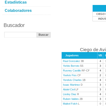
Estadísticas
Colaboradores
CIEGO 
INDU
Buscador
Ciego de Avi
Jugadores
VB
Raul Gonzalez
3B
4
Yorbis Borroto
SS
3
Rusney Castillo
RF-CF
4
Yoelvis Fiss
CF
2
Yorelvis Charles
1B
4
Isaac Martinez
D
3
Abdel Civil
LF
3
Lisdey Diaz
R
4
Ruben Valdes
2B
3
Maikel Folch
L
0