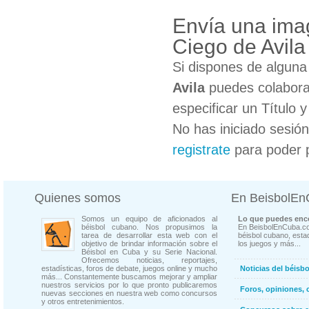
Envía una imag
Ciego de Avila
Si dispones de algun
Avila
puedes colaborar
especificar un Título 
No has iniciado sesió
registrate
para poder 
Quienes somos
En BeisbolE
Somos un equipo de aficionados al
Lo que puedes enco
béisbol cubano. Nos propusimos la
En BeisbolEnCuba.co
tarea de desarrollar esta web con el
béisbol cubano, estad
objetivo de brindar información sobre el
los juegos y más...
Béisbol en Cuba y su Serie Nacional.
Ofrecemos noticias, reportajes,
estadísticas, foros de debate, juegos online y mucho
Noticias del béisb
más... Constantemente buscamos mejorar y ampliar
nuestros servicios por lo que pronto publicaremos
Foros, opiniones, 
nuevas secciones en nuestra web como concursos
y otros entretenimientos.