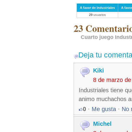
A favor de Industriales
A favo
29
usuarios
23 Comentarios
Cuarto juego Industr
Deja tu comenta
Kiki
8 de marzo de
Industriales tiene q
animo muchachos arri
0
·
Me gusta
·
No 
Michel