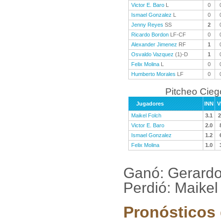
Victor E. Baro
L
0
Ismael Gonzalez
L
0
Jenny Reyes
SS
2
Ricardo Bordon
LF-CF
0
Alexander Jimenez
RF
1
Osvaldo Vazquez
(1)-D
1
Felix Molina
L
0
Humberto Morales
LF
0
Pitcheo Cieg
Jugadores
INN
V
Maikel Folch
3.1
2
Victor E. Baro
2.0
Ismael Gonzalez
1.2
Felix Molina
1.0
Ganó: Gerardo
Perdió: Maikel
Pronósticos 