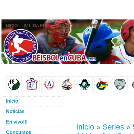
INICIO
IV LIGA ELITE
NOTICIAS
FOROS
PRONÓSTIC
Inicio
Noticias
En vivo!!!
Inicio
»
Series
»
Concursos