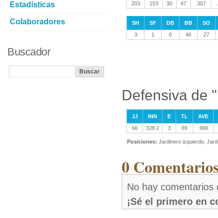
Estadísticas
203
153
30
47
.307
Colaboradores
SH
SF
DB
BB
SO
3
1
0
46
27
Buscador
Defensiva de "I
JJ
INN
E
TL
AVE
66
328.2
3
89
.966
Posiciones:
Jardinero izquierdo, Jar
0 Comentarios
No hay comentarios d
¡Sé el primero en 