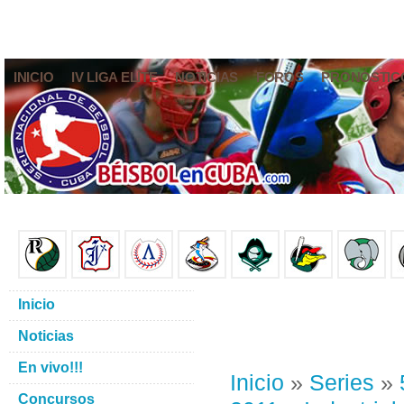
INICIO
IV LIGA ELITE
NOTICIAS
FOROS
PRONÓSTIC
Inicio
Noticias
En vivo!!!
Inicio
»
Series
»
Concursos