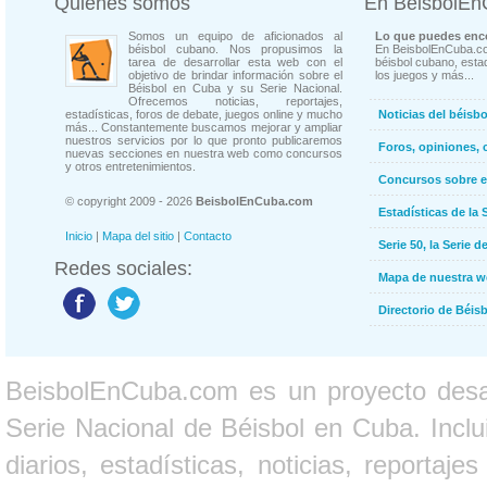
Quienes somos
En BeisbolE
Somos un equipo de aficionados al
Lo que puedes enco
béisbol cubano. Nos propusimos la
En BeisbolEnCuba.co
tarea de desarrollar esta web con el
béisbol cubano, estad
objetivo de brindar información sobre el
los juegos y más...
Béisbol en Cuba y su Serie Nacional.
Ofrecemos noticias, reportajes,
estadísticas, foros de debate, juegos online y mucho
Noticias del béisb
más... Constantemente buscamos mejorar y ampliar
nuestros servicios por lo que pronto publicaremos
Foros, opiniones, 
nuevas secciones en nuestra web como concursos
y otros entretenimientos.
Concursos sobre e
© copyright 2009 - 2026
BeisbolEnCuba.com
Estadísticas de la 
Inicio
|
Mapa del sitio
|
Contacto
Serie 50, la Serie d
Redes sociales:
Mapa de nuestra 
Directorio de Béi
BeisbolEnCuba.com es un proyecto desarr
Serie Nacional de Béisbol en Cuba. Inclui
diarios, estadísticas, noticias, report