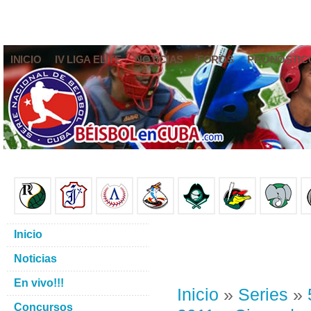
INICIO
IV LIGA ELITE
NOTICIAS
FOROS
PRONÓSTIC
Inicio
Noticias
En vivo!!!
Inicio
»
Series
»
Concursos