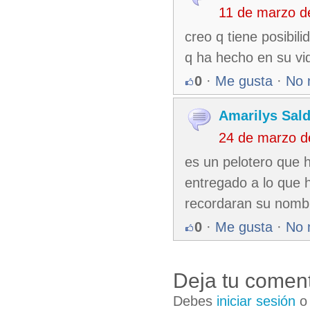
11 de marzo d
creo q tiene posibil
q ha hecho en su vid
0
·
Me gusta
·
No 
Amarilys Sald
24 de marzo d
es un pelotero que h
entregado a lo que h
recordaran su nom
0
·
Me gusta
·
No 
Deja tu coment
Debes
iniciar sesión