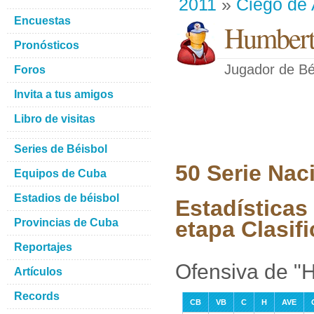
2011
»
Ciego de 
Encuestas
Humbert
Pronósticos
Jugador de Bé
Foros
Invita a tus amigos
Libro de visitas
Series de Béisbol
50 Serie Nac
Equipos de Cuba
Estadios de béisbol
Estadísticas
Provincias de Cuba
etapa Clasifi
Reportajes
Ofensiva de "
Artículos
Records
CB
VB
C
H
AVE