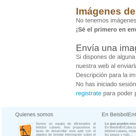
Imágenes de
No tenemos imágenes
¡Sé el primero en en
Envía una ima
Si dispones de algun
nuestra web al enviarl
Descripción para la i
No has iniciado sesió
registrate
para poder 
Quienes somos
En BeisbolE
Somos un equipo de aficionados al
Lo que puedes enco
béisbol cubano. Nos propusimos la
En BeisbolEnCuba.co
tarea de desarrollar esta web con el
béisbol cubano, estad
objetivo de brindar información sobre el
los juegos y más...