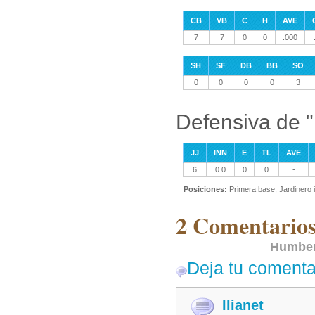
CB
VB
C
H
AVE
7
7
0
0
.000
SH
SF
DB
BB
SO
0
0
0
0
3
Defensiva de 
JJ
INN
E
TL
AVE
6
0.0
0
0
-
Posiciones:
Primera base, Jardinero 
2 Comentarios
Humber
Deja tu comenta
Ilianet