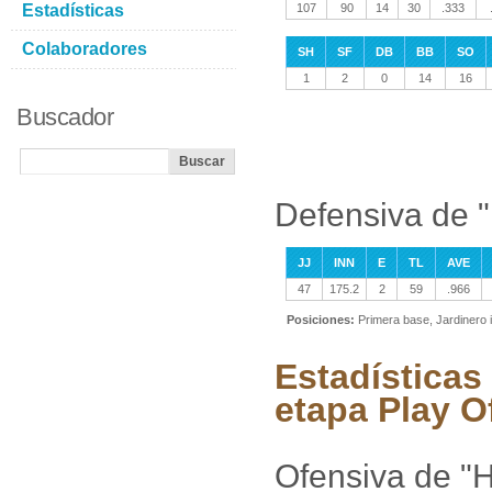
Estadísticas
107
90
14
30
.333
Colaboradores
SH
SF
DB
BB
SO
1
2
0
14
16
Buscador
Defensiva de 
JJ
INN
E
TL
AVE
47
175.2
2
59
.966
Posiciones:
Primera base, Jardinero 
Estadísticas
etapa Play O
Ofensiva de "