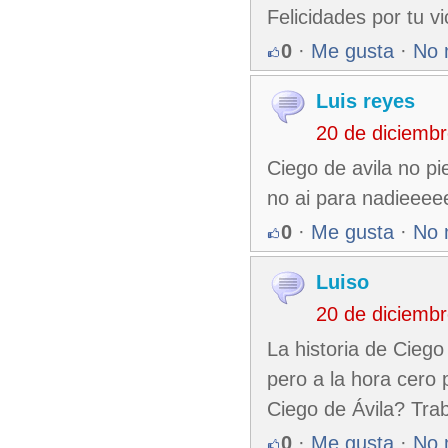
Felicidades por tu vi
0
·
Me gusta
·
No 
Luis reyes
20 de diciemb
Ciego de avila no pi
no ai para nadieeee
0
·
Me gusta
·
No 
Luiso
20 de diciemb
La historia de Ciego 
pero a la hora cero 
Ciego de Ávila? Tra
0
·
Me gusta
·
No 