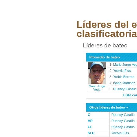
Líderes del 
clasificatoria
Líderes de bateo
Promedio de bateo
1.
Mario Jorge Ve
2.
Yoelvis Fiss
3.
Yorbis Borroto
4.
Isaac Martinez
Mario Jorge
5.
Rusney Castillo
Vega
Lista co
Otros líderes de bateo »
C
Rusney Castillo
HR
Rusney Castillo
CI
Rusney Castillo
SLU
Yoelvis Fiss