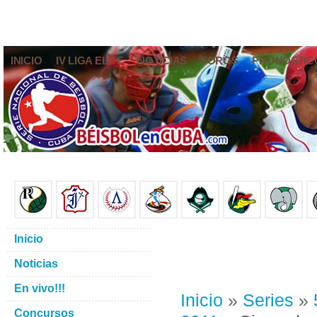
INICIO
IV LIGA ELITE
NOTICIAS
FOROS
PRONÓSTIC
Inicio
Noticias
En vivo!!!
Inicio
»
Series
»
Concursos