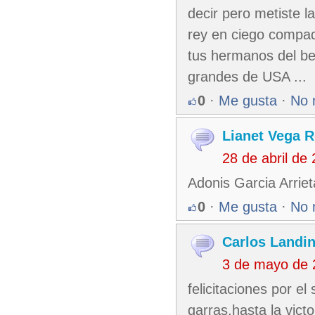
decir pero metiste l
rey en ciego compad
tus hermanos del bei
grandes de USA ...
0
·
Me gusta
·
No 
Lianet Vega 
28 de abril de
Adonis Garcia Arrie
0
·
Me gusta
·
No 
Carlos Landin
3 de mayo de 
felicitaciones por e
garras.hasta la vict