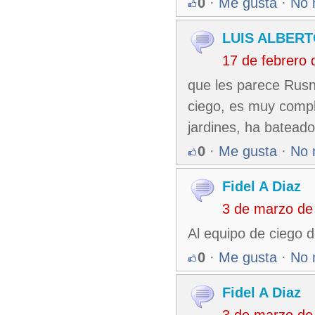
0
·
Me gusta
·
No 
LUIS ALBER
17 de febrero
que les parece Rusn
ciego, es muy compl
jardines, ha bateado
0
·
Me gusta
·
No 
Fidel A Diaz
3 de marzo de
Al equipo de ciego de
0
·
Me gusta
·
No 
Fidel A Diaz