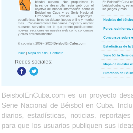
béisbol cubano. Nos propusimos la
En BeisbolEnCuba.co
tarea de desarrollar esta web con el
béisbol cubano, estad
objetivo de brindar información sobre el
los juegos y más...
Béisbol en Cuba y su Serie Nacional.
Ofrecemos noticias, reportajes,
estadísticas, foros de debate, juegos online y mucho
Noticias del béisb
más... Constantemente buscamos mejorar y ampliar
nuestros servicios por lo que pronto publicaremos
Foros, opiniones, 
nuevas secciones en nuestra web como concursos
y otros entretenimientos.
Concursos sobre e
© copyright 2009 - 2026
BeisbolEnCuba.com
Estadísticas de la 
Inicio
|
Mapa del sitio
|
Contacto
Serie 50, la Serie d
Redes sociales:
Mapa de nuestra 
Directorio de Béi
BeisbolEnCuba.com es un proyecto desarr
Serie Nacional de Béisbol en Cuba. Inclui
diarios, estadísticas, noticias, report
para que los usuarios publiquen sus ideas