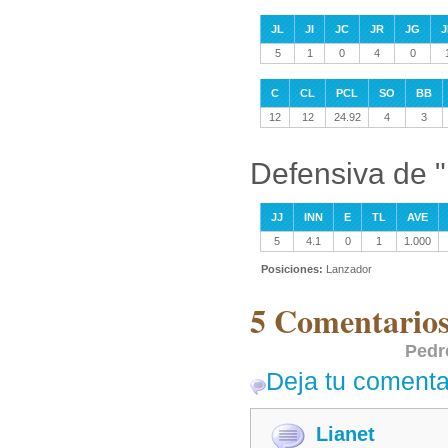
JL
JI
JC
JR
JG
J
5
1
0
4
0
C
CL
PCL
SO
BB
12
12
24.92
4
3
Defensiva de 
JJ
INN
E
TL
AVE
5
4.1
0
1
1.000
Posiciones:
Lanzador
5 Comentarios
Pedr
Deja tu comenta
Lianet