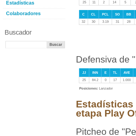
Estadísticas
25
11
2
14
5
Colaboradores
C
CL
PCL
SO
BB
32
30
3.19
31
28
Buscador
Defensiva de 
JJ
INN
E
TL
AVE
25
84.2
0
17
1.000
Posiciones:
Lanzador
Estadísticas
etapa Play O
Pitcheo de "P