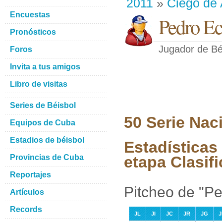
2011
»
Ciego de 
Encuestas
Pedro E
Pronósticos
Jugador de Bé
Foros
Invita a tus amigos
Libro de visitas
Series de Béisbol
50 Serie Nac
Equipos de Cuba
Estadios de béisbol
Estadísticas
Provincias de Cuba
etapa Clasifi
Reportajes
Pitcheo de "P
Artículos
Records
JL
JI
JC
JR
JG
J