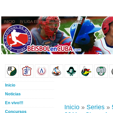
INICIO
IV LIGA ELITE
NOTICIAS
FOROS
PRONÓSTIC
Inicio
Noticias
En vivo!!!
Inicio
»
Series
»
Concursos