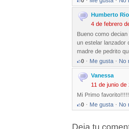
0
·
Me gusta
·
No 
Humberto Rio
4 de febrero 
Bueno como decian e
un estelar lanzador 
madre de pedrito qu
0
·
Me gusta
·
No 
Vanessa
11 de junio de
Mi Primo favorito!!!!
0
·
Me gusta
·
No 
Deja tu coment