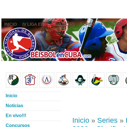
INICIO
IV LIGA ELITE
NOTICIAS
FOROS
PRONÓSTIC
Inicio
Noticias
En vivo!!!
Inicio
»
Series
»
Concursos