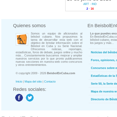
ART - IND
2
-
16
Quienes somos
En BeisbolE
Somos un equipo de aficionados al
Lo que puedes enco
béisbol cubano. Nos propusimos la
En BeisbolEnCuba.co
tarea de desarrollar esta web con el
béisbol cubano, estad
objetivo de brindar información sobre el
los juegos y más...
Béisbol en Cuba y su Serie Nacional.
Ofrecemos noticias, reportajes,
estadísticas, foros de debate, juegos online y mucho
Noticias del béisb
más... Constantemente buscamos mejorar y ampliar
nuestros servicios por lo que pronto publicaremos
Foros, opiniones, 
nuevas secciones en nuestra web como concursos
y otros entretenimientos.
Concursos sobre e
© copyright 2009 - 2026
BeisbolEnCuba.com
Estadísticas de la 
Inicio
|
Mapa del sitio
|
Contacto
Serie 50, la Serie d
Redes sociales:
Mapa de nuestra 
Directorio de Béi