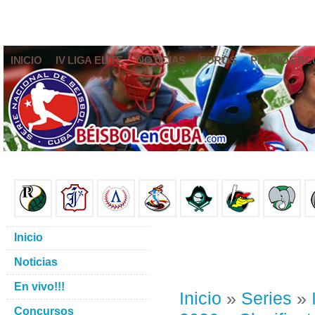
INICIO
IV LIGA ELITE
NOTICIAS
FOROS
PRONÓSTIC
Inicio
Noticias
En vivo!!!
Inicio
»
Series
»
Concursos