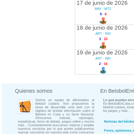
17 de junio de 2026
MAY - MTZ
9
-
8
MAY
18 de junio de 2026
ART - IND
3
-
15
ART
19 de junio de 2026
ART - IND
2
-
16
IND
Quienes somos
En BeisbolE
Somos un equipo de aficionados al
Lo que puedes enco
béisbol cubano. Nos propusimos la
En BeisbolEnCuba.co
tarea de desarrollar esta web con el
béisbol cubano, estad
objetivo de brindar información sobre el
los juegos y más...
Béisbol en Cuba y su Serie Nacional.
Ofrecemos noticias, reportajes,
estadísticas, foros de debate, juegos online y mucho
Noticias del béisb
más... Constantemente buscamos mejorar y ampliar
nuestros servicios por lo que pronto publicaremos
Foros, opiniones, 
nuevas secciones en nuestra web como concursos