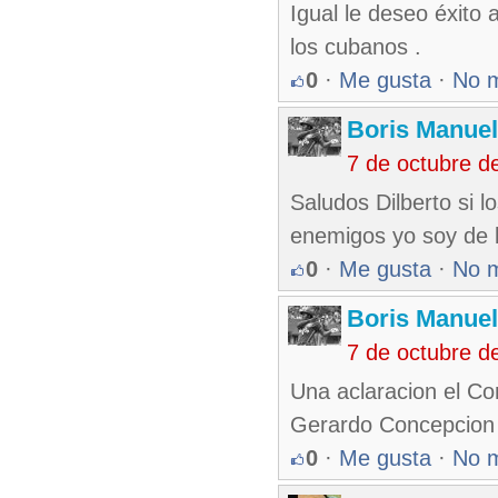
Igual le deseo éxito 
los cubanos .
0
·
Me gusta
·
No 
Boris Manue
7 de octubre d
Saludos Dilberto si
enemigos yo soy de l
0
·
Me gusta
·
No 
Boris Manue
7 de octubre d
Una aclaracion el C
Gerardo Concepcion 
0
·
Me gusta
·
No 