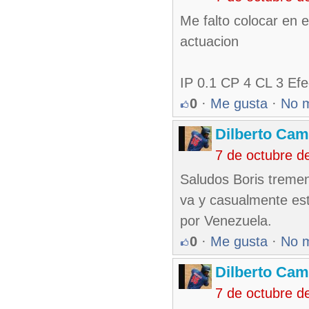
Me falto colocar en 
actuacion
IP 0.1 CP 4 CL 3 Efe
0
·
Me gusta
·
No 
Dilberto Ca
7 de octubre d
Saludos Boris treme
va y casualmente es
por Venezuela.
0
·
Me gusta
·
No 
Dilberto Ca
7 de octubre d