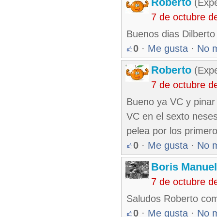
Roberto
(Exp
7 de octubre d
Buenos dias Dilberto 
0
·
Me gusta
·
No 
Roberto
(Exp
7 de octubre d
Bueno ya VC y pinar 
VC en el sexto neses
pelea por los primer
0
·
Me gusta
·
No 
Boris Manue
7 de octubre d
Saludos Roberto com
0
·
Me gusta
·
No 