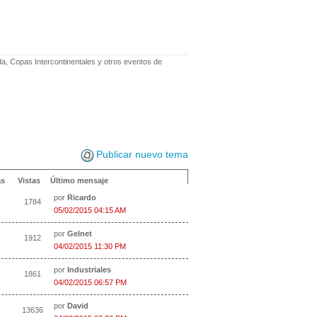
, Copas Intercontinentales y otros eventos de
Publicar nuevo tema
as
Vistas
Último mensaje
por
Ricardo
1784
05/02/2015 04:15 AM
por
Gelnet
1912
04/02/2015 11:30 PM
por
Industriales
1861
04/02/2015 06:57 PM
por
David
13636