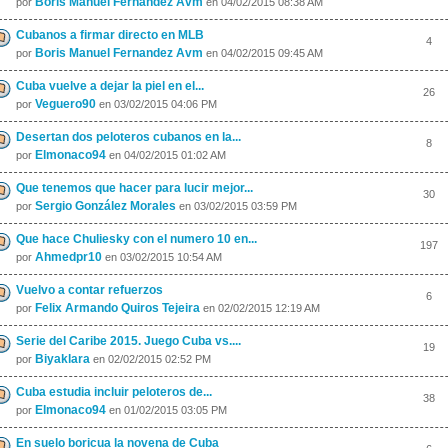
Boris Manuel Fernandez Avm
por
en 04/02/2015 08:38 AM
Cubanos a firmar directo en MLB
4
Boris Manuel Fernandez Avm
por
en 04/02/2015 09:45 AM
Cuba vuelve a dejar la piel en el...
26
Veguero90
por
en 03/02/2015 04:06 PM
Desertan dos peloteros cubanos en la...
8
Elmonaco94
por
en 04/02/2015 01:02 AM
Que tenemos que hacer para lucir mejor...
30
Sergio González Morales
por
en 03/02/2015 03:59 PM
Que hace Chuliesky con el numero 10 en...
197
Ahmedpr10
por
en 03/02/2015 10:54 AM
Vuelvo a contar refuerzos
6
Felix Armando Quiros Tejeira
por
en 02/02/2015 12:19 AM
Serie del Caribe 2015. Juego Cuba vs....
19
Biyaklara
por
en 02/02/2015 02:52 PM
Cuba estudia incluir peloteros de...
38
Elmonaco94
por
en 01/02/2015 03:05 PM
En suelo boricua la novena de Cuba