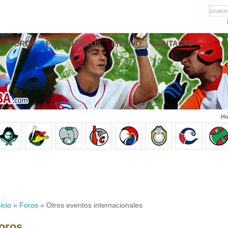
usuario
FOROS
PRONÓSTICOS
EN VIVO
CONTACTO
Ho
icio
»
Foros
» Otros eventos internacionales
oros