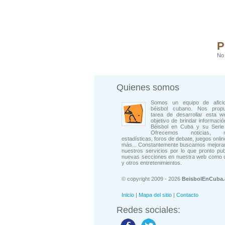
P
No 
Quienes somos
Somos un equipo de afici
béisbol cubano. Nos prop
tarea de desarrollar esta w
objetivo de brindar informació
Béisbol en Cuba y su Serie 
Ofrecemos noticias, rep
estadísticas, foros de debate, juegos onli
más... Constantemente buscamos mejorar
nuestros servicios por lo que pronto pu
nuevas secciones en nuestra web como 
y otros entretenimientos.
© copyright 2009 - 2026
BeisbolEnCuba
Inicio
|
Mapa del sitio
|
Contacto
Redes sociales: