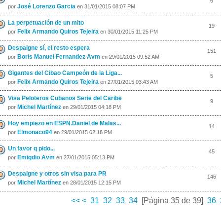
6
José Lorenzo Garcia
por
en 31/01/2015 08:07 PM
La perpetuación de un mito
19
Felix Armando Quiros Tejeira
por
en 30/01/2015 11:25 PM
Despaigne sí, el resto espera
151
Boris Manuel Fernandez Avm
por
en 29/01/2015 09:52 AM
Gigantes del Cibao Campeón de la Liga...
5
Felix Armando Quiros Tejeira
por
en 27/01/2015 03:43 AM
Visa Peloteros Cubanos Serie del Caribe
9
Michel Martínez
por
en 29/01/2015 04:18 PM
Hoy empiezo en ESPN.Daniel de Malas...
14
Elmonaco94
por
en 29/01/2015 02:18 PM
Un favor q pido...
45
Emigdio Avm
por
en 27/01/2015 05:13 PM
Despaigne y otros sin visa para PR
146
Michel Martínez
por
en 28/01/2015 12:15 PM
<<
<
31
32
33
34
[Página 35 de 39]
36