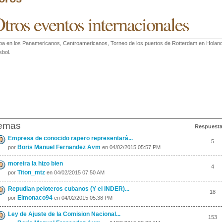
tros eventos internacionales
a en los Panamericanos, Centroamericanos, Torneo de los puertos de Rotterdam en Holanda
sbol.
emas
Respuest
Empresa de conocido rapero representará...
5
Boris Manuel Fernandez Avm
por
en 04/02/2015 05:57 PM
moreira la hizo bien
4
Titon_mtz
por
en 04/02/2015 07:50 AM
Repudian peloteros cubanos (Y el INDER)...
18
Elmonaco94
por
en 04/02/2015 05:38 PM
Ley de Ajuste de la Comision Nacional...
153