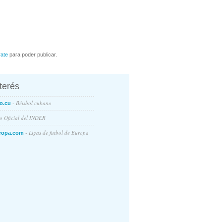
rate
para poder publicar.
nterés
- Béisbol cubano
o.cu
io Oficial del INDER
- Ligas de futbol de Europa
ropa.com