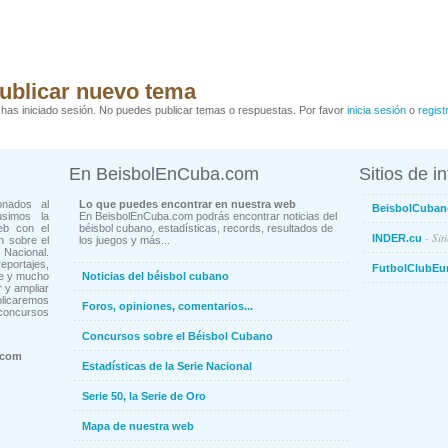
ublicar nuevo tema
has iniciado sesión. No puedes publicar temas o respuestas. Por favor
inicia sesión
o
regist
En BeisbolEnCuba.com
Sitios de i
onados al
Lo que puedes encontrar en nuestra web
BeisbolCuban
usimos la
En BeisbolEnCuba.com podrás encontrar noticias del
eb con el
béisbol cubano, estadísticas, records, resultados de
- Sit
INDER.cu
n sobre el
los juegos y más...
Nacional.
ortajes,
FutbolClubEu
ne y mucho
Noticias del béisbol cubano
 y ampliar
blicaremos
Foros, opiniones, comentarios...
concursos
Concursos sobre el Béisbol Cubano
.com
Estadísticas de la Serie Nacional
Serie 50, la Serie de Oro
Mapa de nuestra web