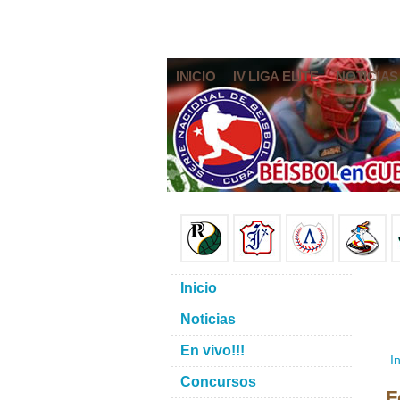
INICIO
IV LIGA ELITE
NOTICIAS
Inicio
Noticias
En vivo!!!
In
Concursos
F