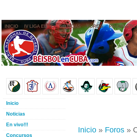
INICIO
IV LIGA ELITE
NOTICIAS
FOROS
PRONÓSTIC
Inicio
Noticias
En vivo!!!
Inicio
»
Foros
» O
Concursos