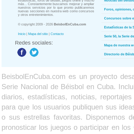
estadísticas, foros de debate, juegos online y mucho
Noticias del béisb
más... Constantemente buscamos mejorar y ampliar
nuestros servicios por lo que pronto publicaremos
Foros, opiniones, 
nuevas secciones en nuestra web como concursos
y otros entretenimientos.
Concursos sobre e
© copyright 2009 - 2026
BeisbolEnCuba.com
Estadísticas de la 
Inicio
|
Mapa del sitio
|
Contacto
Serie 50, la Serie d
Redes sociales:
Mapa de nuestra 
Directorio de Béi
BeisbolEnCuba.com es un proyecto desarr
Serie Nacional de Béisbol en Cuba. Inclui
diarios, estadísticas, noticias, report
para que los usuarios publiquen sus ideas
o sus estrellas favoritas. Disponemos d
pronosticar los juegos o participar en lo