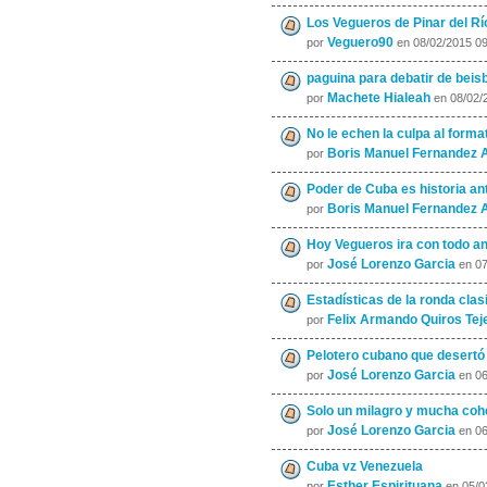
Los Vegueros de Pinar del Río
Veguero90
por
en 08/02/2015 0
paguina para debatir de beisb
Machete Hialeah
por
en 08/02/
No le echen la culpa al forma
Boris Manuel Fernandez
por
Poder de Cuba es historia an
Boris Manuel Fernandez
por
Hoy Vegueros ira con todo ant
José Lorenzo Garcia
por
en 07
Estadísticas de la ronda clasif
Felix Armando Quiros Tej
por
Pelotero cubano que desertó p
José Lorenzo Garcia
por
en 06
Solo un milagro y mucha cohe
José Lorenzo Garcia
por
en 06
Cuba vz Venezuela
Esther Espirituana
por
en 05/0