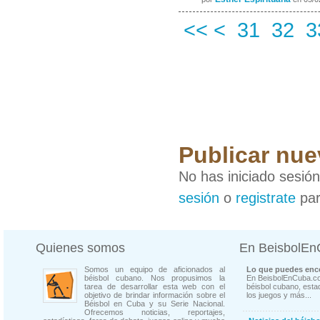
<<
<
31
32
3
Publicar nu
No has iniciado sesió
sesión
o
registrate
par
Quienes somos
En BeisbolE
Somos un equipo de aficionados al
Lo que puedes enco
béisbol cubano. Nos propusimos la
En BeisbolEnCuba.co
tarea de desarrollar esta web con el
béisbol cubano, estad
objetivo de brindar información sobre el
los juegos y más...
Béisbol en Cuba y su Serie Nacional.
Ofrecemos noticias, reportajes,