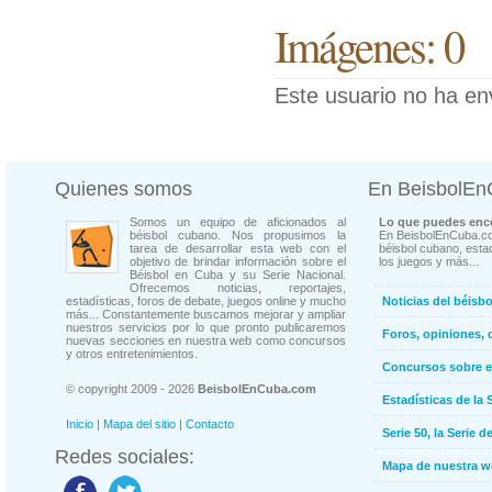
Imágenes: 0
Este usuario no ha en
Quienes somos
En BeisbolE
Somos un equipo de aficionados al
Lo que puedes enco
béisbol cubano. Nos propusimos la
En BeisbolEnCuba.co
tarea de desarrollar esta web con el
béisbol cubano, estad
objetivo de brindar información sobre el
los juegos y más...
Béisbol en Cuba y su Serie Nacional.
Ofrecemos noticias, reportajes,
estadísticas, foros de debate, juegos online y mucho
Noticias del béisb
más... Constantemente buscamos mejorar y ampliar
nuestros servicios por lo que pronto publicaremos
Foros, opiniones, 
nuevas secciones en nuestra web como concursos
y otros entretenimientos.
Concursos sobre e
© copyright 2009 - 2026
BeisbolEnCuba.com
Estadísticas de la 
Inicio
|
Mapa del sitio
|
Contacto
Serie 50, la Serie d
Redes sociales:
Mapa de nuestra 