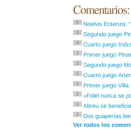
Comentarios:
6
Noelvis Entenza: “
3
Segundo juego Pin
3
Cuarto juego Indus
2
Primer juego Pina
2
Segundo juego Ma
1
Cuarto juego Artem
1
Primer juego Villa
1
«Fidel nunca se po
1
Abreu se benefici
1
Dos guaperías bie
Ver todos los comen