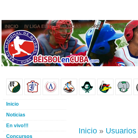
INICIO
IV LIGA ELITE
NOTICIAS
FOROS
PRONÓSTIC
Inicio
Noticias
En vivo!!!
Inicio
»
Usuarios
Concursos