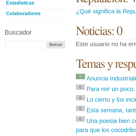
Estadísticas
¿Qué significa la Repu
Colaboradores
Noticias: 0
Buscador
Este usuario no ha env
Temas y respu
9
Anuncia Industria
6
Para reir un poco, 
6
Lo cierto y los inc
6
Esta semana, tant
6
Una poesia bien com
para que los cocodrilo