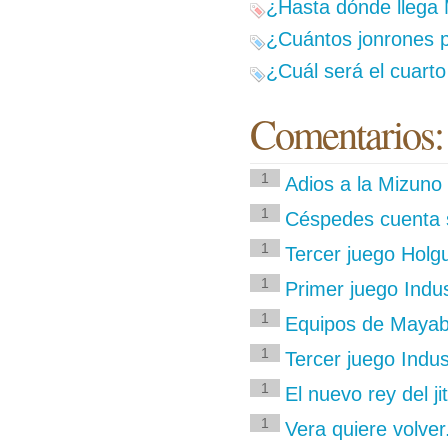
¿Hasta dónde llega
¿Cuántos jonrones p
¿Cuál será el cuarto
Comentarios:
1
Adios a la Mizuno
1
Céspedes cuenta s
1
Tercer juego Holgu
1
Primer juego Indus
1
Equipos de Mayab
1
Tercer juego Indust
1
El nuevo rey del jit
1
Vera quiere volver