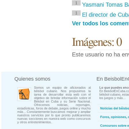
1
Yasmani Tomas Ba
1
El director de Cu
Ver todos los comen
Imágenes: 0
Este usuario no ha en
Quienes somos
En BeisbolE
Somos un equipo de aficionados al
Lo que puedes enco
béisbol cubano. Nos propusimos la
En BeisbolEnCuba.co
tarea de desarrollar esta web con el
béisbol cubano, estad
objetivo de brindar información sobre el
los juegos y más...
Béisbol en Cuba y su Serie Nacional.
Ofrecemos noticias, reportajes,
estadísticas, foros de debate, juegos online y mucho
Noticias del béisb
más... Constantemente buscamos mejorar y ampliar
nuestros servicios por lo que pronto publicaremos
Foros, opiniones, 
nuevas secciones en nuestra web como concursos
y otros entretenimientos.
Concursos sobre e