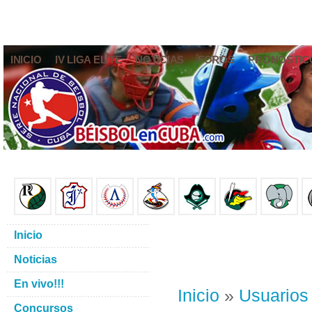
INICIO
IV LIGA ELITE
NOTICIAS
FOROS
PRONÓSTIC
Inicio
Noticias
En vivo!!!
Inicio
»
Usuarios
Concursos