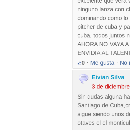
excelente que vera 
ninguno lanza con cl
dominando como lo h
pitcher de cuba y pa
cuba, todos junto
AHORA NO VAYA A
ENVIDIA AL TALEN
0
·
Me gusta
·
No 
Eivian Silva
3 de diciembr
Sin dudas alguna hay
Santiago de Cuba,cr
sigue siendo unos d
otaves el el monticul