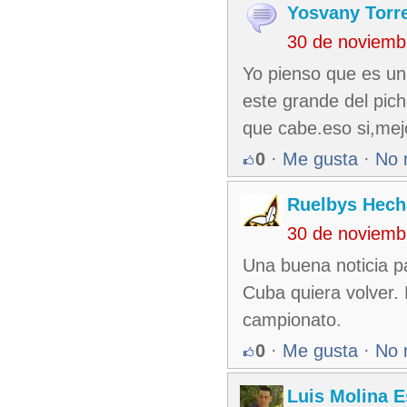
Yosvany Torr
30 de noviemb
Yo pienso que es un
este grande del pic
que cabe.eso si,mej
0
·
Me gusta
·
No 
Ruelbys Hecha
30 de noviemb
Una buena noticia p
Cuba quiera volver. 
campionato.
0
·
Me gusta
·
No 
Luis Molina 