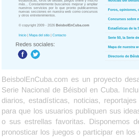
estadísticas, foros de debate, juegos online y mucho
Noticias del béisb
más... Constantemente buscamos mejorar y ampliar
nuestros servicios por lo que pronto publicaremos
Foros, opiniones, 
nuevas secciones en nuestra web como concursos
y otros entretenimientos.
Concursos sobre e
© copyright 2009 - 2026
BeisbolEnCuba.com
Estadísticas de la 
Inicio
|
Mapa del sitio
|
Contacto
Serie 50, la Serie d
Redes sociales:
Mapa de nuestra 
Directorio de Béi
BeisbolEnCuba.com es un proyecto desarr
Serie Nacional de Béisbol en Cuba. Inclui
diarios, estadísticas, noticias, report
para que los usuarios publiquen sus ideas
o sus estrellas favoritas. Disponemos d
pronosticar los juegos o participar en lo