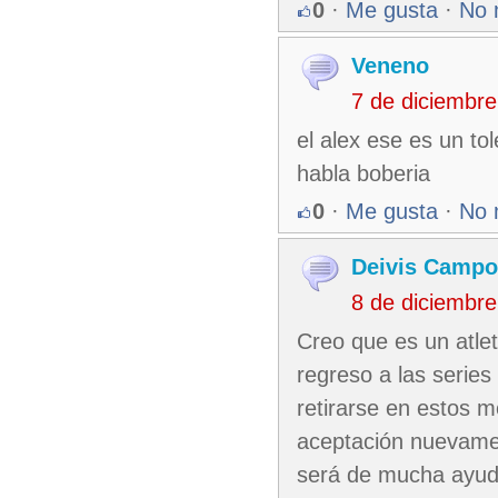
0
·
Me gusta
·
No 
Veneno
7 de diciembr
el alex ese es un to
habla boberia
0
·
Me gusta
·
No 
Deivis Campo
8 de diciembr
Creo que es un atle
regreso a las serie
retirarse en estos m
aceptación nuevament
será de mucha ayuda 