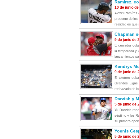
Ramírez, c
10 de junio d
Alexei Ramírez 
presente de los
realidad es que 
Chapman se
9 de junio de
El cerrador cub
la temporada y l
lanzamientos par
Kendrys Mor
9 de junio de
El toletero cu
Grandes Ligas 
rechazado de lo
Darvish y M
5 de junio de
Yu Darvish rece
séptimo y los R
su primera apert
Yoenis Cesp
5 de junio de