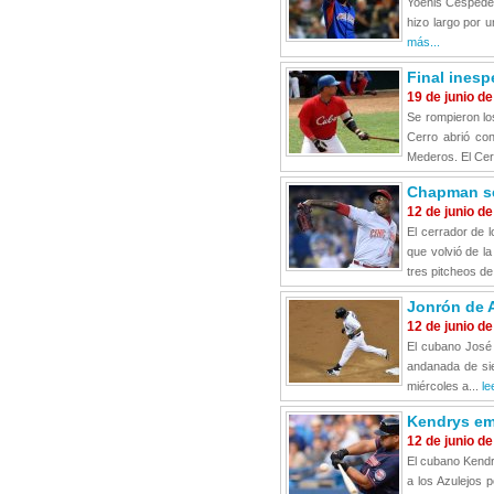
Yoenis Céspedes
hizo largo por 
más...
Final inesp
19 de junio d
Se rompieron lo
Cerro abrió con
Mederos. El Cerr
Chapman se
12 de junio d
El cerrador de 
que volvió de l
tres pitcheos de
Jonrón de 
12 de junio d
El cubano José 
andanada de sie
miércoles a...
le
Kendrys emp
12 de junio d
El cubano Kendr
a los Azulejos 