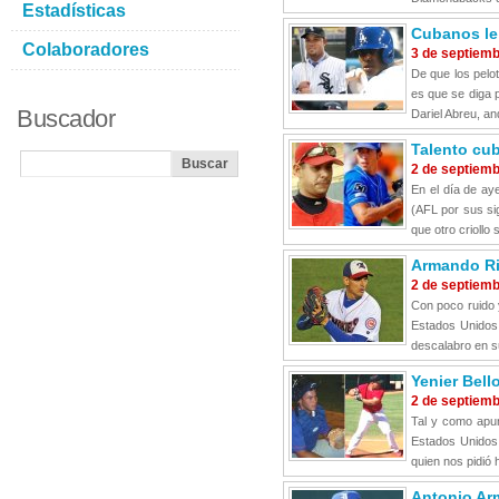
Estadísticas
Cubanos le
Colaboradores
3 de septiem
De que los pelo
es que se diga 
Buscador
Dariel Abreu, a
Talento cub
2 de septiem
En el día de ay
(AFL por sus sig
que otro criollo
Armando Riv
2 de septiem
Con poco ruido 
Estados Unidos.
descalabro en su
Yenier Bell
2 de septiem
Tal y como apun
Estados Unidos.
quien nos pidió 
Antonio Ar