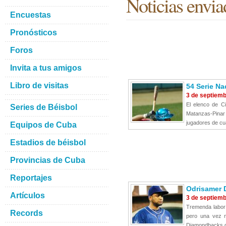
Noticias envia
Encuestas
Pronósticos
Foros
Invita a tus amigos
Libro de visitas
54 Serie Na
3 de septiem
El elenco de Ci
Series de Béisbol
Matanzas-Pinar 
jugadores de cua
Equipos de Cuba
Estadios de béisbol
Provincias de Cuba
Reportajes
Odrisamer 
Artículos
3 de septiem
Tremenda labor 
Records
pero una vez m
Diamondbacks de