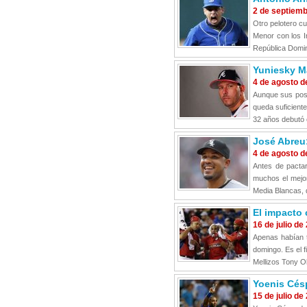
2 de septiem
Otro pelotero c
Menor con los I
República Domin
Yuniesky Ma
4 de agosto d
Aunque sus posi
queda suficient
32 años debutó 
José Abreu
4 de agosto d
Antes de pacta
muchos el mejor
Media Blancas, 
El impacto 
16 de julio de
Apenas habían t
domingo. Es el f
Mellizos Tony O
Yoenis Cés
15 de julio de