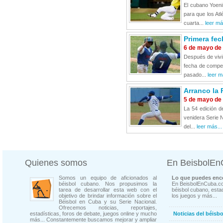
El cubano Yoeni
para que los At
cuarta...
leer má
Primera fec
6 de mayo de
Después de vivir
fecha de compet
pasado...
leer m
Arranco la
5 de mayo de
La 54 edición de
venidera Serie 
del...
leer más...
Quienes somos
En BeisbolE
Somos un equipo de aficionados al
Lo que puedes enco
béisbol cubano. Nos propusimos la
En BeisbolEnCuba.co
tarea de desarrollar esta web con el
béisbol cubano, estad
objetivo de brindar información sobre el
los juegos y más...
Béisbol en Cuba y su Serie Nacional.
Ofrecemos noticias, reportajes,
estadísticas, foros de debate, juegos online y mucho
Noticias del béisb
más... Constantemente buscamos mejorar y ampliar