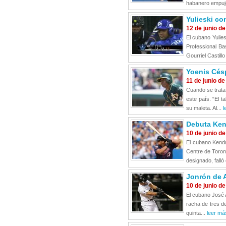
habanero empujó
Yulieski co
12 de junio d
El cubano Yulies
Professional Ba
Gourriel Castillo
Yoenis Cé
11 de junio d
Cuando se trata
este país. “El t
su maleta. Al...
l
Debuta Ken
10 de junio d
El cubano Kendr
Centre de Toront
designado, falló
Jonrón de 
10 de junio d
El cubano José 
racha de tres de
quinta...
leer más