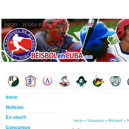
INICIO
IV LIGA ELITE
NOTICIAS
FOROS
PRONÓSTIC
Inicio
Noticias
En vivo!!!
Inicio
»
Usuarios
»
Richard
» N
Concursos