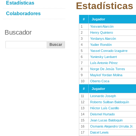
Estadísticas
Estadísticas
Colaboradores
#
Jugador
1
Yosvani Alarcón
Buscador
2
Henry Quintero
3
Yordanys Alarcón
4
Yudier Rondón
5
Yassel Conrado Izaguirre
6
Yuniesky Larduert
7
Luís Antonio Pérez
8
Norge De Jesús Torres
9
Maykel Yordan Molina
10
Oberto Coca
#
Jugador
11
Leonardo Joseph
12
Roberto Suliban Baldoquín
13
Héctor Luís Castillo
14
Deismel Hurtado
15
Jean Lucas Baldoquin
16
Osmanis Alejandro Urrutia Jr.
17
Daicel Lewis