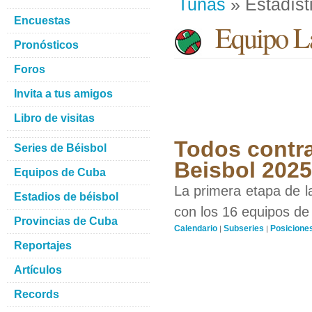
Tunas
» Estadíst
Encuestas
Equipo La
Pronósticos
Foros
Invita a tus amigos
Libro de visitas
Todos contra
Series de Béisbol
Beisbol 202
Equipos de Cuba
La primera etapa de l
Estadios de béisbol
con los 16 equipos de 
Provincias de Cuba
Calendario
Subseries
Posicione
|
|
Reportajes
Artículos
Records