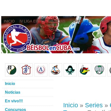
INICIO
IV LIGA ELITE
NOTICIAS
FOROS
PRONÓSTIC
Inicio
Noticias
En vivo!!!
Inicio
»
Series
»
Concursos