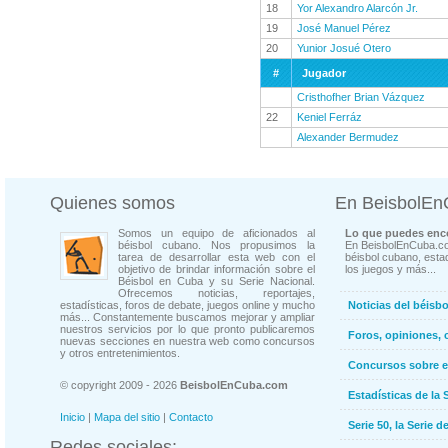
18
Yor Alexandro Alarcón Jr.
19
José Manuel Pérez
20
Yunior Josué Otero
#
Jugador
Cristhofher Brian Vázquez
22
Keniel Ferráz
Alexander Bermudez
Quienes somos
En BeisbolE
Somos un equipo de aficionados al
Lo que puedes enco
béisbol cubano. Nos propusimos la
En BeisbolEnCuba.co
tarea de desarrollar esta web con el
béisbol cubano, estad
objetivo de brindar información sobre el
los juegos y más...
Béisbol en Cuba y su Serie Nacional.
Ofrecemos noticias, reportajes,
estadísticas, foros de debate, juegos online y mucho
Noticias del béisb
más... Constantemente buscamos mejorar y ampliar
nuestros servicios por lo que pronto publicaremos
Foros, opiniones, 
nuevas secciones en nuestra web como concursos
y otros entretenimientos.
Concursos sobre e
© copyright 2009 - 2026
BeisbolEnCuba.com
Estadísticas de la 
Inicio
|
Mapa del sitio
|
Contacto
Serie 50, la Serie d
Redes sociales: