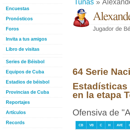
Tunas
» Alexand
Encuestas
Alexand
Pronósticos
Jugador de Bé
Foros
Invita a tus amigos
Libro de visitas
Series de Béisbol
64 Serie Nac
Equipos de Cuba
Estadios de béisbol
Estadísticas
Provincias de Cuba
en la etapa 
Reportajes
Ofensiva de "
Artículos
Records
CB
VB
C
H
AVE