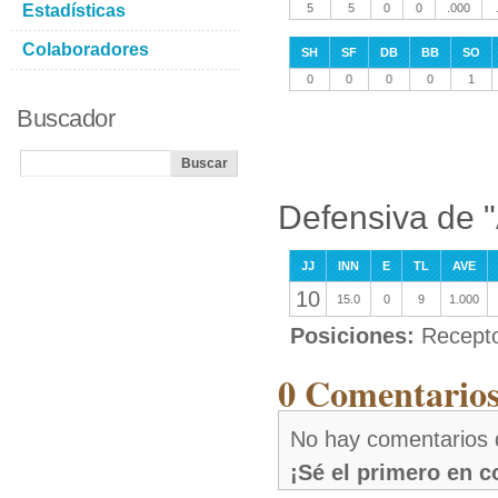
Estadísticas
5
5
0
0
.000
Colaboradores
SH
SF
DB
BB
SO
0
0
0
0
1
Buscador
Defensiva de 
JJ
INN
E
TL
AVE
10
15.0
0
9
1.000
Posiciones:
Recept
0 Comentarios
No hay comentarios 
¡Sé el primero en 