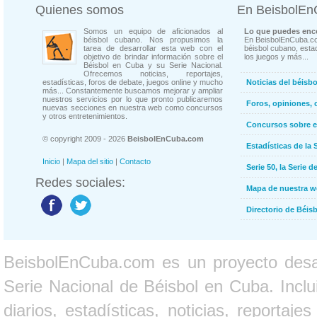
Quienes somos
En BeisbolE
Somos un equipo de aficionados al
Lo que puedes enco
béisbol cubano. Nos propusimos la
En BeisbolEnCuba.co
tarea de desarrollar esta web con el
béisbol cubano, estad
objetivo de brindar información sobre el
los juegos y más...
Béisbol en Cuba y su Serie Nacional.
Ofrecemos noticias, reportajes,
estadísticas, foros de debate, juegos online y mucho
Noticias del béisb
más... Constantemente buscamos mejorar y ampliar
nuestros servicios por lo que pronto publicaremos
Foros, opiniones, 
nuevas secciones en nuestra web como concursos
y otros entretenimientos.
Concursos sobre e
© copyright 2009 - 2026
BeisbolEnCuba.com
Estadísticas de la 
Inicio
|
Mapa del sitio
|
Contacto
Serie 50, la Serie d
Redes sociales:
Mapa de nuestra 
Directorio de Béi
BeisbolEnCuba.com es un proyecto desarr
Serie Nacional de Béisbol en Cuba. Inclui
diarios, estadísticas, noticias, report