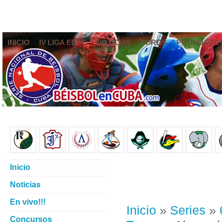
INICIO
IV LIGA ELITE
NOTICIAS
FOROS
PRONÓSTIC
Inicio
Noticias
En vivo!!!
Inicio
»
Series
»
Concursos