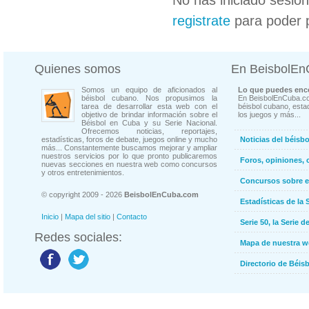
No has iniciado sesió
registrate
para poder 
Quienes somos
En BeisbolE
Somos un equipo de aficionados al
Lo que puedes enco
béisbol cubano. Nos propusimos la
En BeisbolEnCuba.co
tarea de desarrollar esta web con el
béisbol cubano, estad
objetivo de brindar información sobre el
los juegos y más...
Béisbol en Cuba y su Serie Nacional.
Ofrecemos noticias, reportajes,
estadísticas, foros de debate, juegos online y mucho
Noticias del béisb
más... Constantemente buscamos mejorar y ampliar
nuestros servicios por lo que pronto publicaremos
Foros, opiniones, 
nuevas secciones en nuestra web como concursos
y otros entretenimientos.
Concursos sobre e
© copyright 2009 - 2026
BeisbolEnCuba.com
Estadísticas de la 
Inicio
|
Mapa del sitio
|
Contacto
Serie 50, la Serie d
Redes sociales:
Mapa de nuestra 
Directorio de Béi