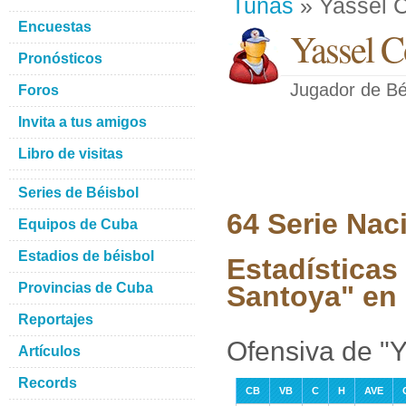
Tunas
» Yassel C
Encuestas
Yassel C
Pronósticos
Jugador de Bé
Foros
Invita a tus amigos
Libro de visitas
Series de Béisbol
64 Serie Nac
Equipos de Cuba
Estadios de béisbol
Estadísticas
Provincias de Cuba
Santoya" en 
Reportajes
Ofensiva de "Y
Artículos
Records
CB
VB
C
H
AVE