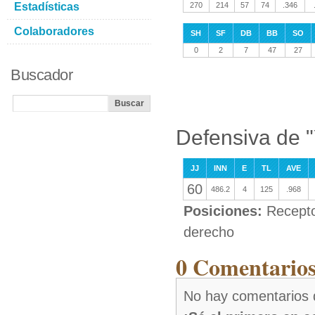
Estadísticas
270
214
57
74
.346
Colaboradores
SH
SF
DB
BB
SO
0
2
7
47
27
Buscador
Defensiva de 
JJ
INN
E
TL
AVE
60
486.2
4
125
.968
Posiciones:
Recepto
derecho
0 Comentarios
No hay comentarios 