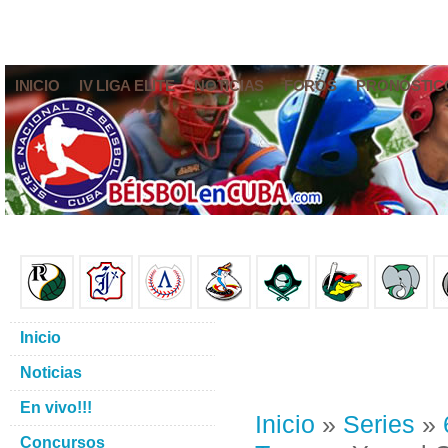
INICIO
IV LIGA ELITE
NOTICIAS
FOROS
PRONÓSTIC
Inicio
Noticias
En vivo!!!
Inicio
»
Series
»
Concursos